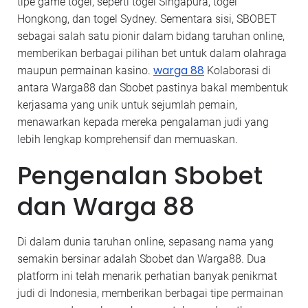
tipe game togel, seperti togel Singapura, togel
Hongkong, dan togel Sydney. Sementara sisi, SBOBET
sebagai salah satu pionir dalam bidang taruhan online,
memberikan berbagai pilihan bet untuk dalam olahraga
warga 88
maupun permainan kasino.
Kolaborasi di
antara Warga88 dan Sbobet pastinya bakal membentuk
kerjasama yang unik untuk sejumlah pemain,
menawarkan kepada mereka pengalaman judi yang
lebih lengkap komprehensif dan memuaskan.
Pengenalan Sbobet
dan Warga 88
Di dalam dunia taruhan online, sepasang nama yang
semakin bersinar adalah Sbobet dan Warga88. Dua
platform ini telah menarik perhatian banyak penikmat
judi di Indonesia, memberikan berbagai tipe permainan