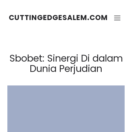
Skip
to
content
CUTTINGEDGESALEM.COM
Sbobet: Sinergi Di dalam
Dunia Perjudian