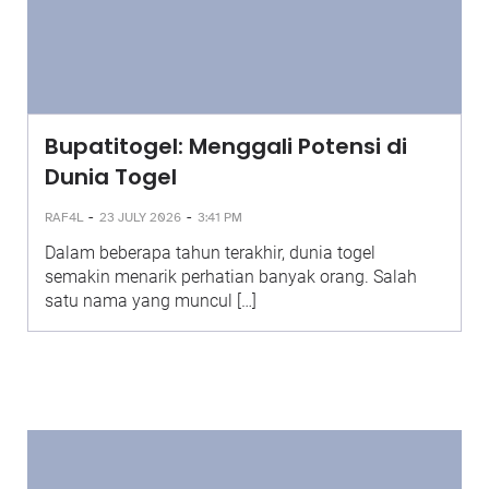
Bupatitogel: Menggali Potensi di
Dunia Togel
-
-
RAF4L
23 JULY 2026
3:41 PM
Dalam beberapa tahun terakhir, dunia togel
semakin menarik perhatian banyak orang. Salah
satu nama yang muncul […]