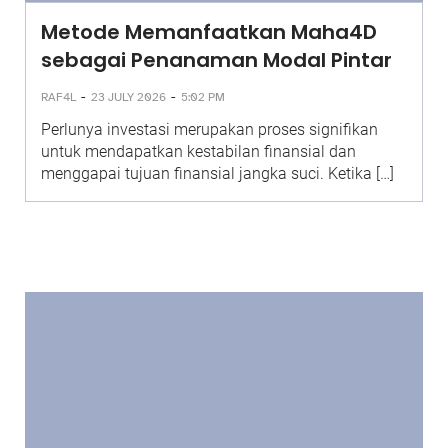
Metode Memanfaatkan Maha4D
sebagai Penanaman Modal Pintar
-
-
RAF4L
23 JULY 2026
5:02 PM
Perlunya investasi merupakan proses signifikan
untuk mendapatkan kestabilan finansial dan
menggapai tujuan finansial jangka suci. Ketika […]