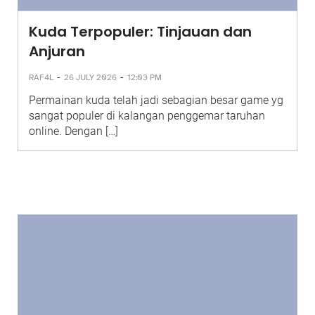
Kuda Terpopuler: Tinjauan dan
Anjuran
-
-
RAF4L
26 JULY 2026
12:03 PM
Permainan kuda telah jadi sebagian besar game yg
sangat populer di kalangan penggemar taruhan
online. Dengan […]