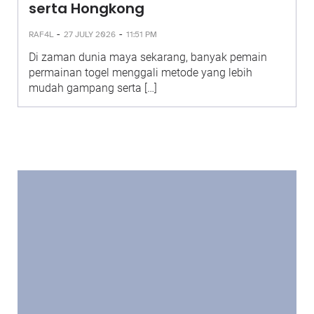
serta Hongkong
-
-
RAF4L
27 JULY 2026
11:51 PM
Di zaman dunia maya sekarang, banyak pemain
permainan togel menggali metode yang lebih
mudah gampang serta […]