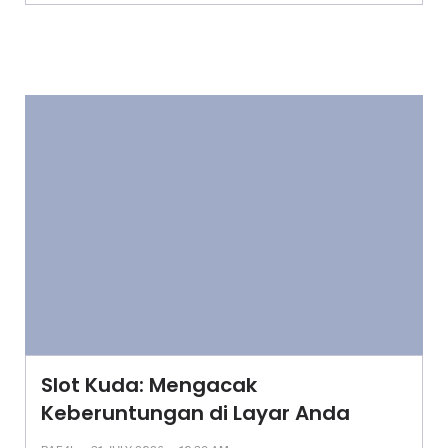
Slot Kuda: Mengacak
Keberuntungan di Layar Anda