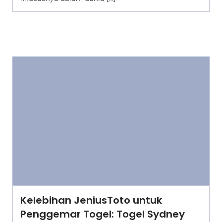
Kelebihan JeniusToto untuk
Penggemar Togel: Togel Sydney