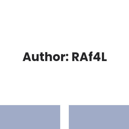
Author:
RAf4L