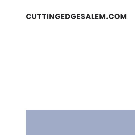
Skip
to
content
CUTTINGEDGESALEM.COM