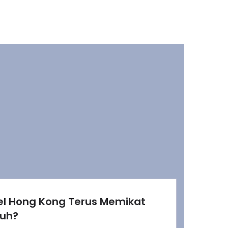
l Hong Kong Terus Memikat
ruh?