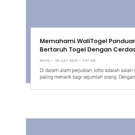
Memahami WaliTogel Panduan
Bertaruh Togel Dengan Cerda
-
-
RAF4L
30 JULY 2026
5:49 AM
Di dalam alam perjudian, lotto adalah sala
paling menarik bagi sejumlah orang. Dengan 