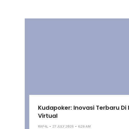
Kudapoker: Inovasi Terbaru Di 
Virtual
-
-
RAF4L
27 JULY 2026
6:28 AM