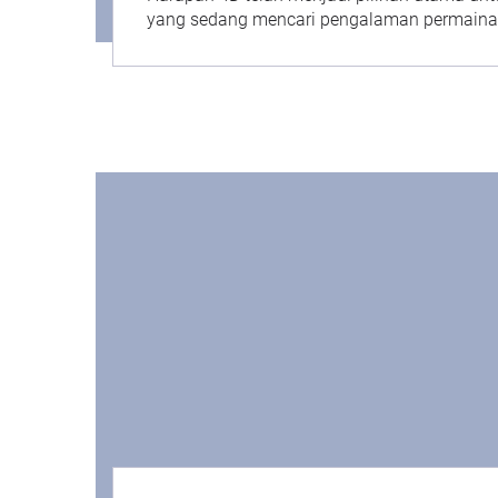
yang sedang mencari pengalaman permainan