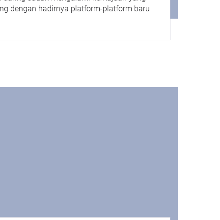
iring dengan hadirnya platform-platform baru