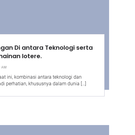
gan Di antara Teknologi serta
ainan lotere.
9 AM
at ini, kombinasi antara teknologi dan
di perhatian, khususnya dalam dunia […]