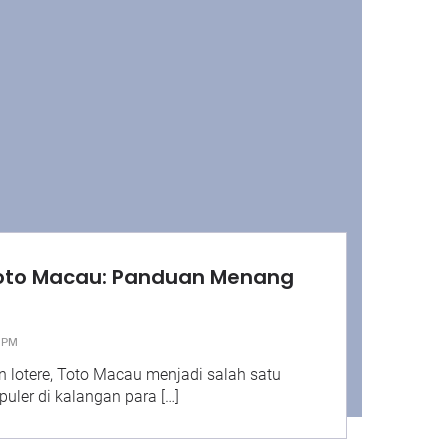
Toto Macau: Panduan Menang
 PM
 lotere, Toto Macau menjadi salah satu
puler di kalangan para […]