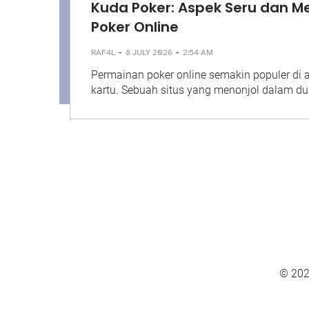
Kuda Poker: Aspek Seru dan M
Poker Online
-
-
RAF4L
8 JULY 2026
2:54 AM
Permainan poker online semakin populer di 
kartu. Sebuah situs yang menonjol dalam dun
© 202