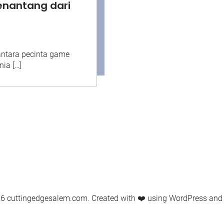
enantang dari
antara pecinta game
ia […]
6 cuttingedgesalem.com. Created with ❤️ using WordPress an