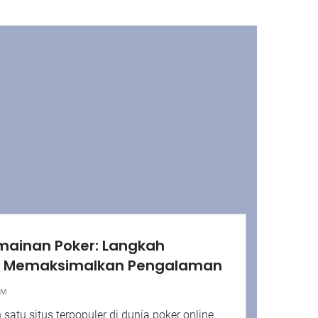
rmainan Poker: Langkah
 Memaksimalkan Pengalaman
AM
satu situs terpopuler di dunia poker online