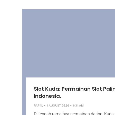
Slot Kuda: Permainan Slot Pali
Indonesia.
-
-
RAF4L
1 AUGUST 2026
8:31 AM
Di tengah ramainya permainan daring, Kuda