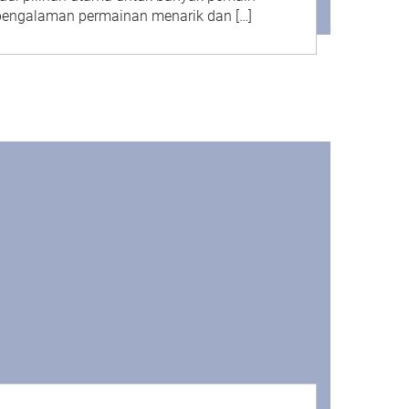
pengalaman permainan menarik dan […]