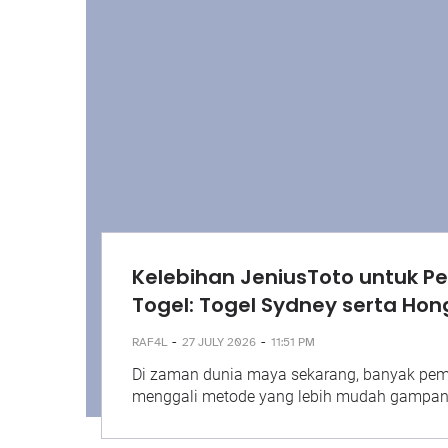
Kelebihan JeniusToto untuk 
Togel: Togel Sydney serta Ho
-
-
RAF4L
27 JULY 2026
11:51 PM
Di zaman dunia maya sekarang, banyak pem
menggali metode yang lebih mudah gampang