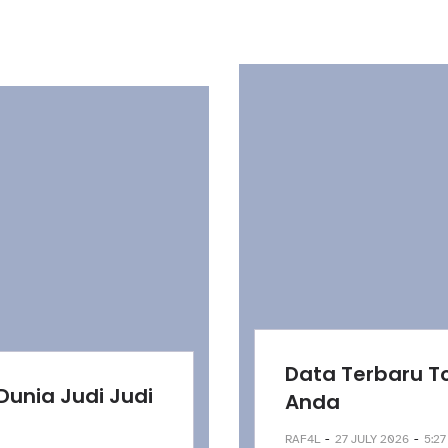
Data Terbaru 
Dunia Judi Judi
Anda
-
-
RAF4L
27 JULY 2026
5:27