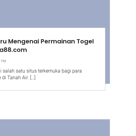
aru Mengenai Permainan Togel
ga88.com
1 PM
 salah satu situs terkemuka bagi para
di Tanah Air. […]