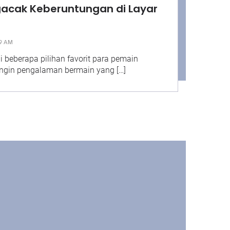
gacak Keberuntungan di Layar
9 AM
i beberapa pilihan favorit para pemain
ingin pengalaman bermain yang […]