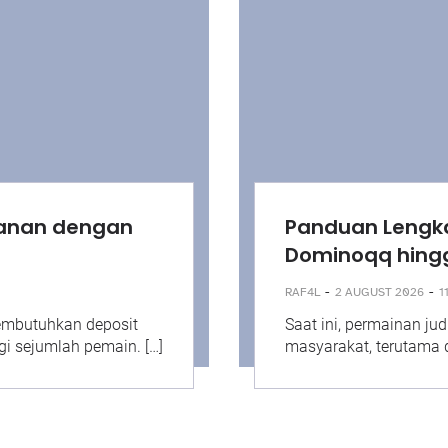
alanan dengan
Panduan Lengka
Dominoqq hing
-
-
RAF4L
2 AUGUST 2026
1
embutuhkan deposit
Saat ini, permainan ju
gi sejumlah pemain. […]
masyarakat, terutama d