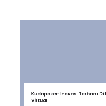
Kudapoker: Inovasi Terbaru Di 
Virtual