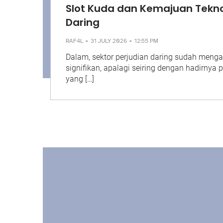
Slot Kuda dan Kemajuan Tekno
Daring
-
-
RAF4L
31 JULY 2026
12:55 PM
Dalam, sektor perjudian daring sudah meng
signifikan, apalagi seiring dengan hadirnya 
yang […]