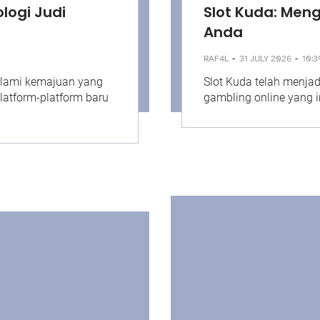
logi Judi
Slot Kuda: Men
Anda
-
-
RAF4L
31 JULY 2026
10:3
alami kemajuan yang
Slot Kuda telah menjad
platform-platform baru
gambling online yang 