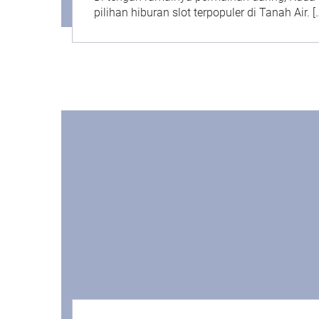
pilihan hiburan slot terpopuler di Tanah Air. [