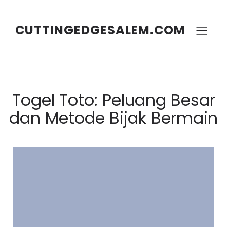
Skip
to
content
CUTTINGEDGESALEM.COM
Togel Toto: Peluang Besar
dan Metode Bijak Bermain