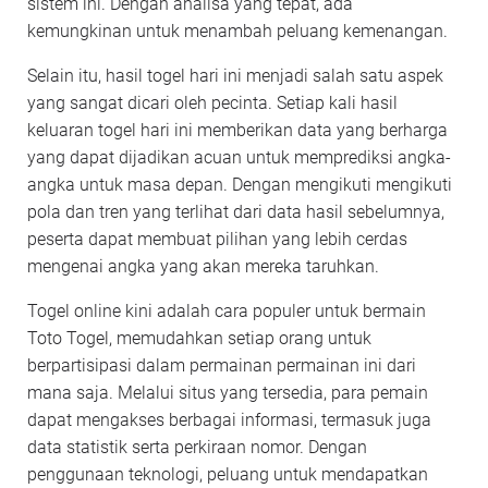
sistem ini. Dengan analisa yang tepat, ada
kemungkinan untuk menambah peluang kemenangan.
Selain itu, hasil togel hari ini menjadi salah satu aspek
yang sangat dicari oleh pecinta. Setiap kali hasil
keluaran togel hari ini memberikan data yang berharga
yang dapat dijadikan acuan untuk memprediksi angka-
angka untuk masa depan. Dengan mengikuti mengikuti
pola dan tren yang terlihat dari data hasil sebelumnya,
peserta dapat membuat pilihan yang lebih cerdas
mengenai angka yang akan mereka taruhkan.
Togel online kini adalah cara populer untuk bermain
Toto Togel, memudahkan setiap orang untuk
berpartisipasi dalam permainan permainan ini dari
mana saja. Melalui situs yang tersedia, para pemain
dapat mengakses berbagai informasi, termasuk juga
data statistik serta perkiraan nomor. Dengan
penggunaan teknologi, peluang untuk mendapatkan