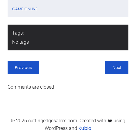
GAME ONLINE
Tags:
No tags
Previous
Next
Comments are closed
© 2026 cuttingedgesalem.com. Created with ❤️ using
Kubio
WordPress and