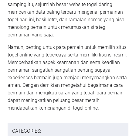
samping itu, sejumlah besar website togel daring
memberikan data paling terbaru mengenai permainan
togel hari ini, hasil lotre, dan ramalan nomor, yang bisa
menolong pemain untuk merumuskan strategi
permainan yang saja.
Namun, penting untuk para pemain untuk memilih situs
togel online yang tepercaya serta memiliki lisensi resmi.
Memperhatikan aspek keamanan dan serta keadilan
permainan sangatlah sangatlah penting supaya
experiences bermain juga menjadi menyenangkan serta
aman. Dengan demikian mengetahui bagaimana cara
bermain dan mengikuti saran yang tepat, para pemain
dapat meningkatkan peluang besar meraih
mendapatkan kemenangan di togel online.
CATEGORIES: