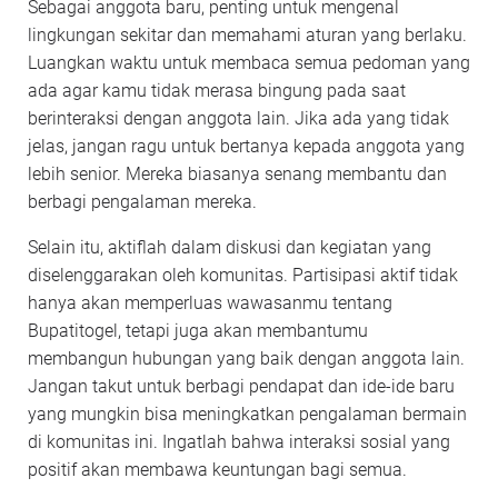
Sebagai anggota baru, penting untuk mengenal
lingkungan sekitar dan memahami aturan yang berlaku.
Luangkan waktu untuk membaca semua pedoman yang
ada agar kamu tidak merasa bingung pada saat
berinteraksi dengan anggota lain. Jika ada yang tidak
jelas, jangan ragu untuk bertanya kepada anggota yang
lebih senior. Mereka biasanya senang membantu dan
berbagi pengalaman mereka.
Selain itu, aktiflah dalam diskusi dan kegiatan yang
diselenggarakan oleh komunitas. Partisipasi aktif tidak
hanya akan memperluas wawasanmu tentang
Bupatitogel, tetapi juga akan membantumu
membangun hubungan yang baik dengan anggota lain.
Jangan takut untuk berbagi pendapat dan ide-ide baru
yang mungkin bisa meningkatkan pengalaman bermain
di komunitas ini. Ingatlah bahwa interaksi sosial yang
positif akan membawa keuntungan bagi semua.