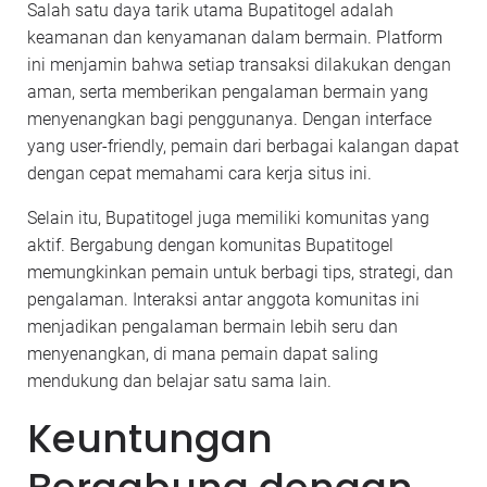
Salah satu daya tarik utama Bupatitogel adalah
keamanan dan kenyamanan dalam bermain. Platform
ini menjamin bahwa setiap transaksi dilakukan dengan
aman, serta memberikan pengalaman bermain yang
menyenangkan bagi penggunanya. Dengan interface
yang user-friendly, pemain dari berbagai kalangan dapat
dengan cepat memahami cara kerja situs ini.
Selain itu, Bupatitogel juga memiliki komunitas yang
aktif. Bergabung dengan komunitas Bupatitogel
memungkinkan pemain untuk berbagi tips, strategi, dan
pengalaman. Interaksi antar anggota komunitas ini
menjadikan pengalaman bermain lebih seru dan
menyenangkan, di mana pemain dapat saling
mendukung dan belajar satu sama lain.
Keuntungan