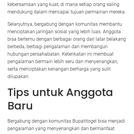
kebersamaan yang kuat, di mana setiap orang saling
mendukung dalam mencapai tujuan permainan mereka.
Selanjutnya, bergabung dengan komunitas membantu
menciptakan jaringan sosial yang lebih luas. Anggota
bisa bertemu dengan berbagai orang dari latar belakang
berbeda, berbagi pengalaman dan membangun
hubungan persahabatan. Keterikatan ini membuat
pengalaman bermain lebih seru dan menyenangkan,
serta menciptakan kenangan berharga yang sulit
dilupakan.
Tips untuk Anggota
Baru
Bergabung dengan komunitas Bupatitogel bisa menjadi
pengalaman yang menyenangkan dan bermanfaat.