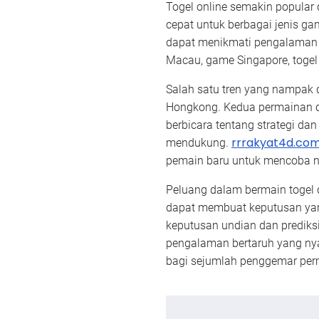
Togel online semakin popular
cepat untuk berbagai jenis g
dapat menikmati pengalaman b
Macau, game Singapore, togel
Salah satu tren yang nampak 
Hongkong. Kedua permainan d
berbicara tentang strategi 
rrrakyat4d.co
mendukung.
pemain baru untuk mencoba n
Peluang dalam bermain togel d
dapat membuat keputusan yan
keputusan undian dan predi
pengalaman bertaruh yang ny
bagi sejumlah penggemar perma