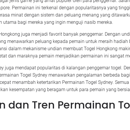
rbagai jenis game yang amat populer oleh para penggemar. Salah
ore. Permainan ini terkenal dengan popularitasnya yang tinggi
erasa minat dengan sistem dan peluang menang yang ditawark
an utama bagi mereka yang ingin menguji nasib mereka.
l Hongkong juga menjadi favorit banyak penggemar. Dengan und
kong menawarkan peluang kepada pemain untuk meraih hadiah 
paransi dalam mekanisme undian membuat Togel Hongkong makin
 ketat dan maraknya pemain menjadikan permainan ini sangat m
ney juga mendapat popularitas di kalangan penggemar togel. D
Permainan Togel Sydney menawarkan pengalaman berbeda bagi
cepat menambah ketertarikan Permainan Togel Sydney. Semua je
rikan kesempatan yang beragam untuk para pemain yang bersi
 dan Tren Permainan Tog