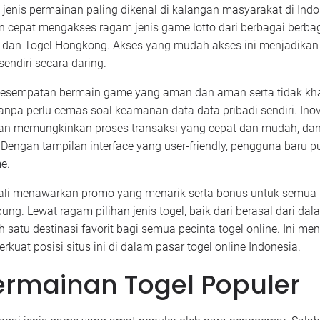
i jenis permainan paling dikenal di kalangan masyarakat di Indo
n cepat mengakses ragam jenis game lotto dari berbagai berba
, dan Togel Hongkong. Akses yang mudah akses ini menjadika
ndiri secara daring.
esempatan bermain game yang aman dan aman serta tidak kha
pa perlu cemas soal keamanan data data pribadi sendiri. Inov
kan memungkinkan proses transaksi yang cepat dan mudah, da
. Dengan tampilan interface yang user-friendly, pengguna baru
e.
ing kali menawarkan promo yang menarik serta bonus untuk sem
ng. Lewat ragam pilihan jenis togel, baik dari berasal dari da
 satu destinasi favorit bagi semua pecinta togel online. Ini m
kuat posisi situs ini di dalam pasar togel online Indonesia.
ermainan Togel Populer