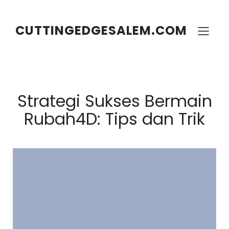
Skip
to
content
CUTTINGEDGESALEM.COM
Strategi Sukses Bermain
Rubah4D: Tips dan Trik