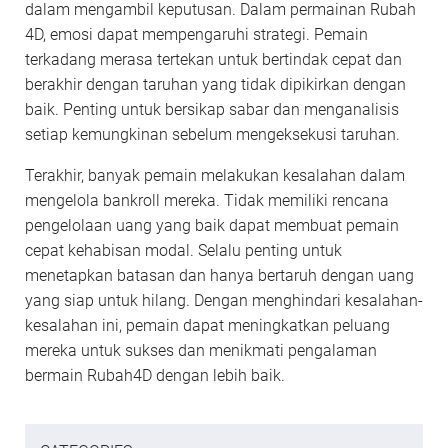
dalam mengambil keputusan. Dalam permainan Rubah
4D, emosi dapat mempengaruhi strategi. Pemain
terkadang merasa tertekan untuk bertindak cepat dan
berakhir dengan taruhan yang tidak dipikirkan dengan
baik. Penting untuk bersikap sabar dan menganalisis
setiap kemungkinan sebelum mengeksekusi taruhan.
Terakhir, banyak pemain melakukan kesalahan dalam
mengelola bankroll mereka. Tidak memiliki rencana
pengelolaan uang yang baik dapat membuat pemain
cepat kehabisan modal. Selalu penting untuk
menetapkan batasan dan hanya bertaruh dengan uang
yang siap untuk hilang. Dengan menghindari kesalahan-
kesalahan ini, pemain dapat meningkatkan peluang
mereka untuk sukses dan menikmati pengalaman
bermain Rubah4D dengan lebih baik.