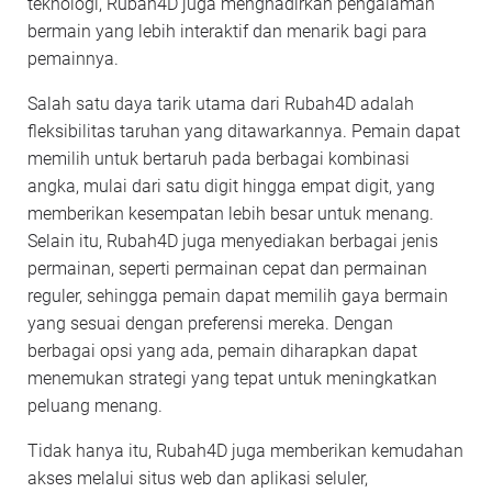
teknologi, Rubah4D juga menghadirkan pengalaman
bermain yang lebih interaktif dan menarik bagi para
pemainnya.
Salah satu daya tarik utama dari Rubah4D adalah
fleksibilitas taruhan yang ditawarkannya. Pemain dapat
memilih untuk bertaruh pada berbagai kombinasi
angka, mulai dari satu digit hingga empat digit, yang
memberikan kesempatan lebih besar untuk menang.
Selain itu, Rubah4D juga menyediakan berbagai jenis
permainan, seperti permainan cepat dan permainan
reguler, sehingga pemain dapat memilih gaya bermain
yang sesuai dengan preferensi mereka. Dengan
berbagai opsi yang ada, pemain diharapkan dapat
menemukan strategi yang tepat untuk meningkatkan
peluang menang.
Tidak hanya itu, Rubah4D juga memberikan kemudahan
akses melalui situs web dan aplikasi seluler,