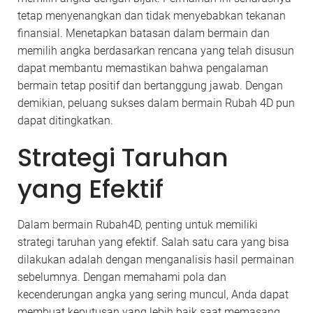
tetap menyenangkan dan tidak menyebabkan tekanan
finansial. Menetapkan batasan dalam bermain dan
memilih angka berdasarkan rencana yang telah disusun
dapat membantu memastikan bahwa pengalaman
bermain tetap positif dan bertanggung jawab. Dengan
demikian, peluang sukses dalam bermain Rubah 4D pun
dapat ditingkatkan.
Strategi Taruhan
yang Efektif
Dalam bermain Rubah4D, penting untuk memiliki
strategi taruhan yang efektif. Salah satu cara yang bisa
dilakukan adalah dengan menganalisis hasil permainan
sebelumnya. Dengan memahami pola dan
kecenderungan angka yang sering muncul, Anda dapat
membuat keputusan yang lebih baik saat memasang