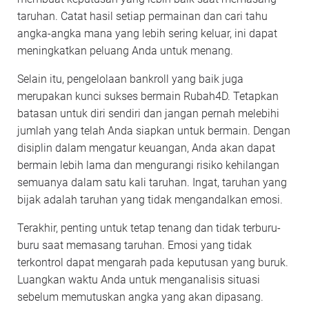
taruhan. Catat hasil setiap permainan dan cari tahu
angka-angka mana yang lebih sering keluar, ini dapat
meningkatkan peluang Anda untuk menang.
Selain itu, pengelolaan bankroll yang baik juga
merupakan kunci sukses bermain Rubah4D. Tetapkan
batasan untuk diri sendiri dan jangan pernah melebihi
jumlah yang telah Anda siapkan untuk bermain. Dengan
disiplin dalam mengatur keuangan, Anda akan dapat
bermain lebih lama dan mengurangi risiko kehilangan
semuanya dalam satu kali taruhan. Ingat, taruhan yang
bijak adalah taruhan yang tidak mengandalkan emosi.
Terakhir, penting untuk tetap tenang dan tidak terburu-
buru saat memasang taruhan. Emosi yang tidak
terkontrol dapat mengarah pada keputusan yang buruk.
Luangkan waktu Anda untuk menganalisis situasi
sebelum memutuskan angka yang akan dipasang.