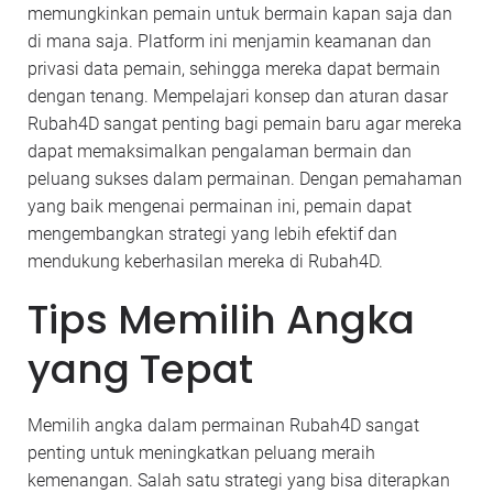
memungkinkan pemain untuk bermain kapan saja dan
di mana saja. Platform ini menjamin keamanan dan
privasi data pemain, sehingga mereka dapat bermain
dengan tenang. Mempelajari konsep dan aturan dasar
Rubah4D sangat penting bagi pemain baru agar mereka
dapat memaksimalkan pengalaman bermain dan
peluang sukses dalam permainan. Dengan pemahaman
yang baik mengenai permainan ini, pemain dapat
mengembangkan strategi yang lebih efektif dan
mendukung keberhasilan mereka di Rubah4D.
Tips Memilih Angka
yang Tepat
Memilih angka dalam permainan Rubah4D sangat
penting untuk meningkatkan peluang meraih
kemenangan. Salah satu strategi yang bisa diterapkan