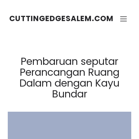
Skip
to
content
CUTTINGEDGESALEM.COM
Pembaruan seputar
Perancangan Ruang
Dalam dengan Kayu
Bundar