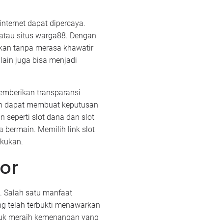
internet dapat dipercaya.
r atau situs warga88. Dengan
kan tanpa merasa khawatir
lain juga bisa menjadi
memberikan transparansi
in dapat membuat keputusan
 seperti slot dana dan slot
 bermain. Memilih link slot
akukan.
or
. Salah satu manfaat
g telah terbukti menawarkan
ntuk meraih kemenangan yang