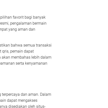
pilihan favorit bagi banyak
t resmi, pengalaman bermain
empat yang aman dan
astikan bahwa semua transaksi
t qris, pemain dapat
ita akan membahas lebih dalam
 keamanan serta kenyamanan
g terpercaya dan aman. Dalam
emain dapat mengakses
anya disediakan oleh situs-