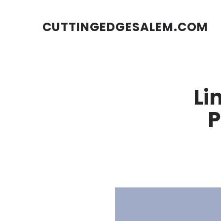
Skip
to
content
CUTTINGEDGESALEM.COM
Li
P