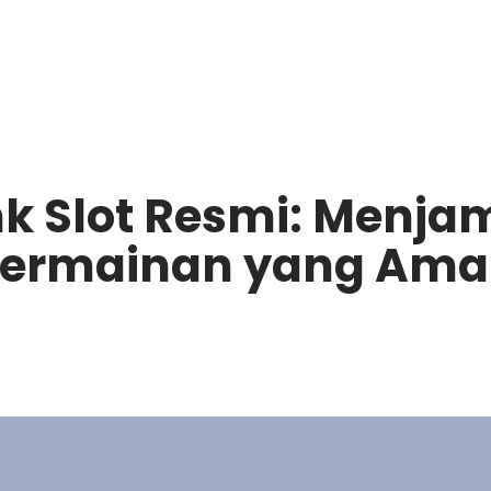
nk Slot Resmi: Menja
ermainan yang Am