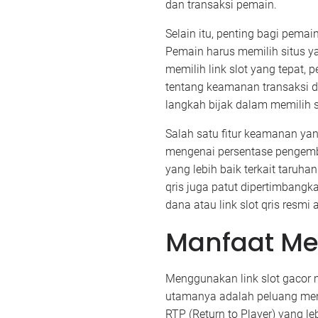
dan transaksi pemain.
Selain itu, penting bagi pemai
Pemain harus memilih situs yan
memilih link slot yang tepa
tentang keamanan transaksi da
langkah bijak dalam memilih s
Salah satu fitur keamanan yan
mengenai persentase pengemb
yang lebih baik terkait taruh
qris juga patut dipertimbangk
dana atau link slot qris res
Manfaat Me
Menggunakan link slot gacor 
utamanya adalah peluang mena
RTP (Return to Player) yang 