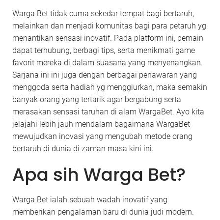
Warga Bet tidak cuma sekedar tempat bagi bertaruh,
melainkan dan menjadi komunitas bagi para petaruh yg
menantikan sensasi inovatif. Pada platform ini, pemain
dapat terhubung, berbagi tips, serta menikmati game
favorit mereka di dalam suasana yang menyenangkan.
Sarjana ini ini juga dengan berbagai penawaran yang
menggoda serta hadiah yg menggiurkan, maka semakin
banyak orang yang tertarik agar bergabung serta
merasakan sensasi taruhan di alam WargaBet. Ayo kita
jelajahi lebih jauh mendalam bagaimana WargaBet
mewujudkan inovasi yang mengubah metode orang
bertaruh di dunia di zaman masa kini ini.
Apa sih Warga Bet?
Warga Bet ialah sebuah wadah inovatif yang
memberikan pengalaman baru di dunia judi modern.