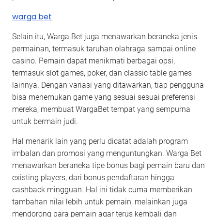
warga bet
Selain itu, Warga Bet juga menawarkan beraneka jenis
permainan, termasuk taruhan olahraga sampai online
casino. Pemain dapat menikmati berbagai opsi,
termasuk slot games, poker, dan classic table games
lainnya. Dengan variasi yang ditawarkan, tiap pengguna
bisa menemukan game yang sesuai sesuai preferensi
mereka, membuat WargaBet tempat yang sempurna
untuk bermain judi.
Hal menarik lain yang perlu dicatat adalah program
imbalan dan promosi yang menguntungkan. Warga Bet
menawarkan beraneka tipe bonus bagi pemain baru dan
existing players, dari bonus pendaftaran hingga
cashback mingguan. Hal ini tidak cuma memberikan
tambahan nilai lebih untuk pemain, melainkan juga
mendorong para pemain agar terus kembali dan