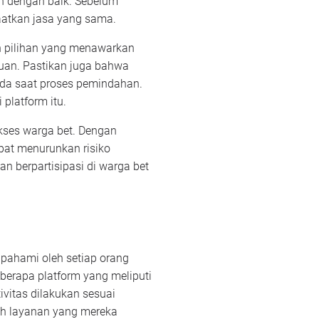
n dengan baik. Sebelum
aatkan jasa yang sama.
lih pilihan yang menawarkan
puan. Pastikan juga bahwa
da saat proses pemindahan.
platform itu.
kses warga bet. Dengan
apat menurunkan risiko
 berpartisipasi di warga bet
ipahami oleh setiap orang
eberapa platform yang meliputi
vitas dilakukan sesuai
kah layanan yang mereka