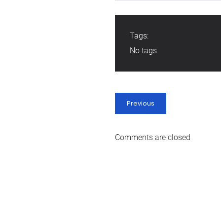
Tags:
No tags
Previous
Comments are closed