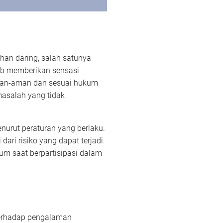
uhan daring, salah satunya
bab memberikan sensasi
man-aman dan sesuai hukum
asalah yang tidak
nurut peraturan yang berlaku.
ari risiko yang dapat terjadi.
m saat berpartisipasi dalam
terhadap pengalaman