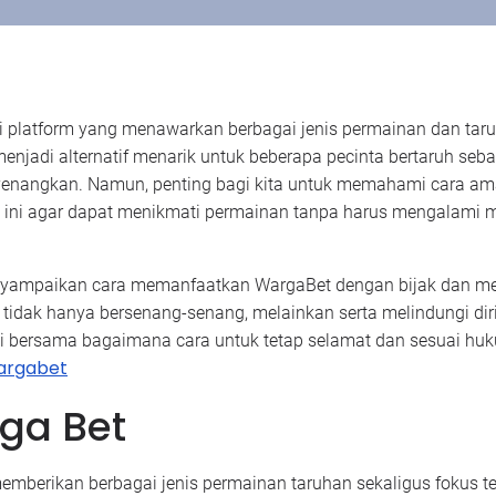
M
gai platform yang menawarkan berbagai jenis permainan dan tar
enjadi alternatif menarik untuk beberapa pecinta bertaruh se
enangkan. Namun, penting bagi kita untuk memahami cara a
ini agar dapat menikmati permainan tanpa harus mengalami m
menyampaikan cara memanfaatkan WargaBet dengan bijak dan me
tidak hanya bersenang-senang, melainkan serta melindungi diri d
 bersama bagaimana cara untuk tetap selamat dan sesuai huku
argabet
rga Bet
emberikan berbagai jenis permainan taruhan sekaligus fokus 