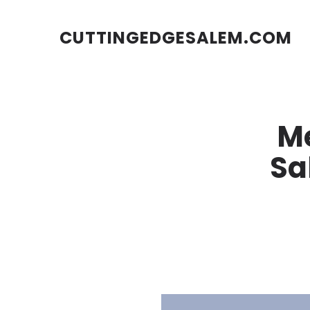
Skip
to
content
CUTTINGEDGESALEM.COM
M
Sa