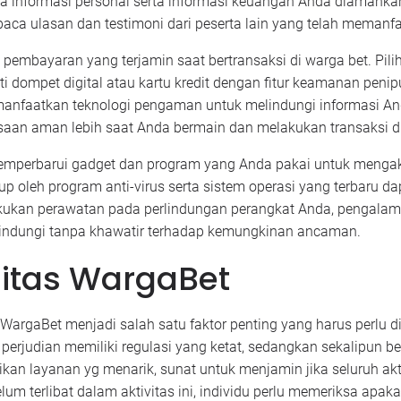
 informasi personal serta informasi keuangan Anda diamanka
baca ulasan dan testimoni dari peserta lain yang telah memanf
ra pembayaran yang terjamin saat bertransaksi di warga bet. Pi
i dompet digital atau kartu kredit dengan fitur keamanan peni
anfaatkan teknologi pengaman untuk melindungi informasi An
aan aman lebih saat Anda bermain dan melakukan transaksi di 
 memperbarui gadget dan program yang Anda pakai untuk menga
p oleh program anti-virus serta sistem operasi yang terbaru d
kukan perawatan pada perlindungan perangkat Anda, pengalaman
erlindungi tanpa khawatir terhadap kemungkinan ancaman.
litas WargaBet
 WargaBet menjadi salah satu faktor penting yang harus perlu d
perjudian memiliki regulasi yang ketat, sedangkan sekalipun b
an layanan yg menarik, sunat untuk menjamin jika seluruh akti
um terlibat dalam aktivitas ini, individu perlu memeriksa apa