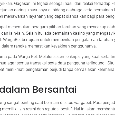
kkan. Gagasan ini terjadi sebagai hasil dari reaksi terhadap
judian daring, khususnya di bidang olahraga serta permainan 
men menawarkan layanan yang dapat diandalkan bagi para pen
pat menemukan beragam pilihan taruhan yang mencakup olahr
, dan lain-lain. Selain itu, ada permainan kasino yang mengasy
lot. WargaBet bertujuan untuk memberikan pengalaman taruhan
u dalam rangka memastikan keyakinan penggunanya.
ma pada Warga Bet. Melalui sistem enkripsi yang kuat serta ti
mua agar semua transaksi serta data pengguna terlindungi. Sit
pat menikmati pengalaman berjudi tanpa cemas akan keamanan
alam Bersantai
ng sangat penting saat bermain di situs wargabet. Para penj
emiliki izin resmi dan reputasi positif. Hal ini akan membant