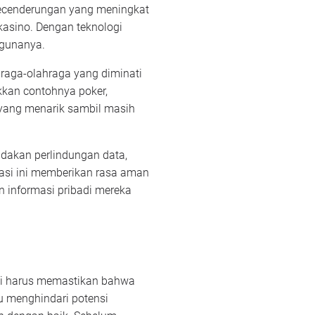
 kecenderungan yang meningkat
kasino. Dengan teknologi
ggunanya.
aga-olahraga yang diminati
ikkan contohnya poker,
 yang menarik sambil masih
ndakan perlindungan data,
uasi ini memberikan rasa aman
 informasi pribadi mereka
udi harus memastikan bahwa
u menghindari potensi