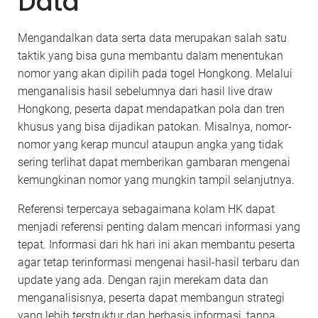
Data
Mengandalkan data serta data merupakan salah satu
taktik yang bisa guna membantu dalam menentukan
nomor yang akan dipilih pada togel Hongkong. Melalui
menganalisis hasil sebelumnya dari hasil live draw
Hongkong, peserta dapat mendapatkan pola dan tren
khusus yang bisa dijadikan patokan. Misalnya, nomor-
nomor yang kerap muncul ataupun angka yang tidak
sering terlihat dapat memberikan gambaran mengenai
kemungkinan nomor yang mungkin tampil selanjutnya.
Referensi terpercaya sebagaimana kolam HK dapat
menjadi referensi penting dalam mencari informasi yang
tepat. Informasi dari hk hari ini akan membantu peserta
agar tetap terinformasi mengenai hasil-hasil terbaru dan
update yang ada. Dengan rajin merekam data dan
menganalisisnya, peserta dapat membangun strategi
yang lebih terstruktur dan berbasis informasi, tanpa