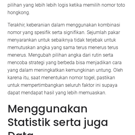
pilihan yang lebih lebih logis ketika memilih nomor toto
hongkong.
Terakhir, keberanian dalam menggunakan kombinasi
nomor yang spesifik serta signifikan. Sejumlah pakar
menyarankan untuk sebaiknya tidak terjebak untuk
memutuskan angka yang sama terus menerus terus
menerus. Mengubah pilihan angka dari rutin serta
mencoba strategi yang berbeda bisa menjadikan cara
yang dalam meningkatkan kemungkinan untung. Oleh
karena itu, saat menentukan nomor togel, pastikan
untuk mempertimbangkan seluruh faktor ini supaya
dapat mendapat hasil yang lebih memuaskan.
Menggunakan
Statistik serta juga