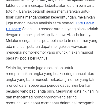
faktor dalam mencapai keberhasilan dalam permainan
toto hk. Banyak petaruh senior menyarankan untuk
tidak cuma mengandalkan keberuntungan, melainkan
Live Draw
juga menggunakan analisis serta strategi.
HK Lotto
Salah satu metode strategi yang biasa adalah
dengan mempelajari rekap live draw HK sebelumnya.
Melalui menganalisis pola-pola serta trend nomor yang
ada muncul, petaruh dapat mengakses wawasan
mengenai nomor-nomor yang mungkin akan muncul
pada hk pools berikutnya.
Selain itu, pemain juga disarankan untuk
memperhatikan angka yang tidak sering muncul atau
angka yang baru muncul. Terkadang, nomor yang tak
muncul dalam beberapa periode dapat memberikan
peluang yang bagi anda pilih. Menyimak data hk hari ini
dan mencermati nomor-nomor yang sering
memunculkan dapat membantu dalam hal mengambil