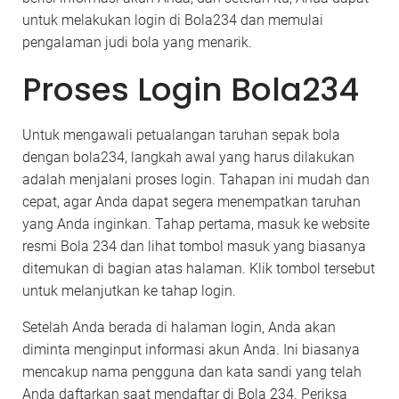
untuk melakukan login di Bola234 dan memulai
pengalaman judi bola yang menarik.
Proses Login Bola234
Untuk mengawali petualangan taruhan sepak bola
dengan bola234, langkah awal yang harus dilakukan
adalah menjalani proses login. Tahapan ini mudah dan
cepat, agar Anda dapat segera menempatkan taruhan
yang Anda inginkan. Tahap pertama, masuk ke website
resmi Bola 234 dan lihat tombol masuk yang biasanya
ditemukan di bagian atas halaman. Klik tombol tersebut
untuk melanjutkan ke tahap login.
Setelah Anda berada di halaman login, Anda akan
diminta menginput informasi akun Anda. Ini biasanya
mencakup nama pengguna dan kata sandi yang telah
Anda daftarkan saat mendaftar di Bola 234. Periksa