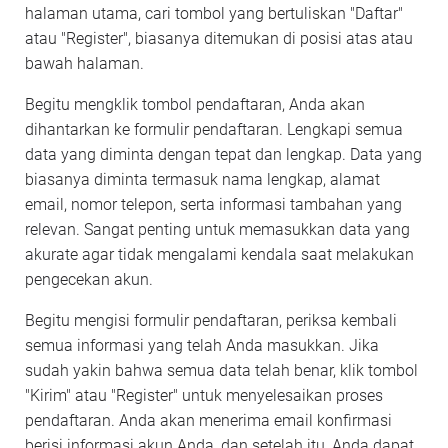
halaman utama, cari tombol yang bertuliskan "Daftar"
atau "Register", biasanya ditemukan di posisi atas atau
bawah halaman.
Begitu mengklik tombol pendaftaran, Anda akan
dihantarkan ke formulir pendaftaran. Lengkapi semua
data yang diminta dengan tepat dan lengkap. Data yang
biasanya diminta termasuk nama lengkap, alamat
email, nomor telepon, serta informasi tambahan yang
relevan. Sangat penting untuk memasukkan data yang
akurate agar tidak mengalami kendala saat melakukan
pengecekan akun.
Begitu mengisi formulir pendaftaran, periksa kembali
semua informasi yang telah Anda masukkan. Jika
sudah yakin bahwa semua data telah benar, klik tombol
"Kirim" atau "Register" untuk menyelesaikan proses
pendaftaran. Anda akan menerima email konfirmasi
berisi informasi akun Anda, dan setelah itu, Anda dapat