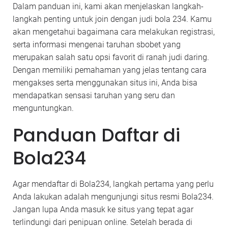
Dalam panduan ini, kami akan menjelaskan langkah-
langkah penting untuk join dengan judi bola 234. Kamu
akan mengetahui bagaimana cara melakukan registrasi,
serta informasi mengenai taruhan sbobet yang
merupakan salah satu opsi favorit di ranah judi daring.
Dengan memiliki pemahaman yang jelas tentang cara
mengakses serta menggunakan situs ini, Anda bisa
mendapatkan sensasi taruhan yang seru dan
menguntungkan.
Panduan Daftar di
Bola234
Agar mendaftar di Bola234, langkah pertama yang perlu
Anda lakukan adalah mengunjungi situs resmi Bola234.
Jangan lupa Anda masuk ke situs yang tepat agar
terlindungi dari penipuan online. Setelah berada di