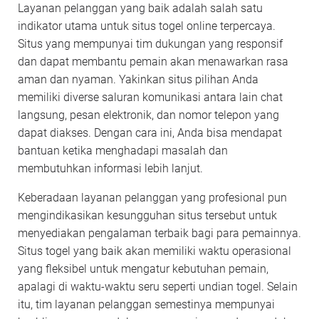
Layanan pelanggan yang baik adalah salah satu
indikator utama untuk situs togel online terpercaya.
Situs yang mempunyai tim dukungan yang responsif
dan dapat membantu pemain akan menawarkan rasa
aman dan nyaman. Yakinkan situs pilihan Anda
memiliki diverse saluran komunikasi antara lain chat
langsung, pesan elektronik, dan nomor telepon yang
dapat diakses. Dengan cara ini, Anda bisa mendapat
bantuan ketika menghadapi masalah dan
membutuhkan informasi lebih lanjut.
Keberadaan layanan pelanggan yang profesional pun
mengindikasikan kesungguhan situs tersebut untuk
menyediakan pengalaman terbaik bagi para pemainnya.
Situs togel yang baik akan memiliki waktu operasional
yang fleksibel untuk mengatur kebutuhan pemain,
apalagi di waktu-waktu seru seperti undian togel. Selain
itu, tim layanan pelanggan semestinya mempunyai