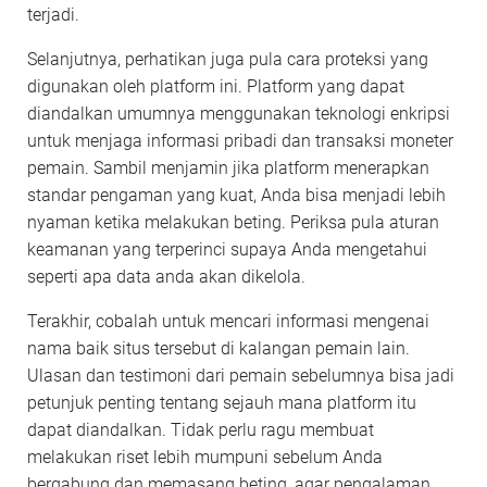
terjadi.
Selanjutnya, perhatikan juga pula cara proteksi yang
digunakan oleh platform ini. Platform yang dapat
diandalkan umumnya menggunakan teknologi enkripsi
untuk menjaga informasi pribadi dan transaksi moneter
pemain. Sambil menjamin jika platform menerapkan
standar pengaman yang kuat, Anda bisa menjadi lebih
nyaman ketika melakukan beting. Periksa pula aturan
keamanan yang terperinci supaya Anda mengetahui
seperti apa data anda akan dikelola.
Terakhir, cobalah untuk mencari informasi mengenai
nama baik situs tersebut di kalangan pemain lain.
Ulasan dan testimoni dari pemain sebelumnya bisa jadi
petunjuk penting tentang sejauh mana platform itu
dapat diandalkan. Tidak perlu ragu membuat
melakukan riset lebih mumpuni sebelum Anda
bergabung dan memasang beting, agar pengalaman