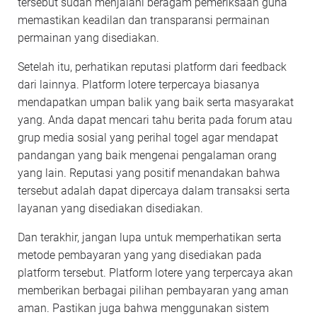
tersebut sudah menjalani beragam pemeriksaan guna
memastikan keadilan dan transparansi permainan
permainan yang disediakan.
Setelah itu, perhatikan reputasi platform dari feedback
dari lainnya. Platform lotere terpercaya biasanya
mendapatkan umpan balik yang baik serta masyarakat
yang. Anda dapat mencari tahu berita pada forum atau
grup media sosial yang perihal togel agar mendapat
pandangan yang baik mengenai pengalaman orang
yang lain. Reputasi yang positif menandakan bahwa
tersebut adalah dapat dipercaya dalam transaksi serta
layanan yang disediakan disediakan.
Dan terakhir, jangan lupa untuk memperhatikan serta
metode pembayaran yang yang disediakan pada
platform tersebut. Platform lotere yang terpercaya akan
memberikan berbagai pilihan pembayaran yang aman
aman. Pastikan juga bahwa menggunakan sistem