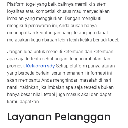
Platform togel yang baik baiknya memiliki sistem
loyalitas atau kompetisi khusus mau menyediakan
imbalan yang menggiurkan. Dengan mengikuti
mengikuti penawaran ini, Anda bukan hanya
mendapatkan keuntungan uang, tetapi juga dapat
merasakan kegembiraan lebih lebih ketika berjudi togel.
Jangan lupa untuk meneliti ketentuan dan ketentuan
apa saja tertentu sehubungan dengan imbalan dan
Keluaran sdy
promosi.
Setiap platform punya aturan
yang berbeda berlain, serta memahami informasi ini
akan membantu Anda menghindari masalah di hari
nanti. Yakinkan jika imbalan apa saja tersedia bukan
hanya besar nilai, tetapi juga masuk akal dan dapat
kamu dapatkan.
Layanan Pelanggan