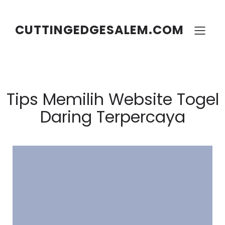
Skip
to
content
CUTTINGEDGESALEM.COM
Tips Memilih Website Togel
Daring Terpercaya