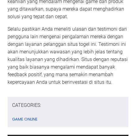
keahlian yang mendalam mengenai game dan produk
yang ditawarkan, supaya mereka dapat menghadirkan
solusi yang tepat dan cepat.
Selalu pastikan Anda meneliti ulasan dan testimoni dari
pengguna lain mengenai pengalaman mereka dengan
dengan layanan pelanggan situs togel ini. Testimoni ini
akan menunjukkan wawasan yang lebih jelas tentang
kualitas layanan yang dihadirkan. Situs dengan reputasi
yang baik biasanya mengalami mendapat banyak
feedback positif, yang mana semakin menambah
kepercayaan Anda untuk berinvestasi di situs itu.
CATEGORIES:
GAME ONLINE