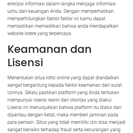
enkripsi informasi dalam rangka menjaga informasi
uchu dan keuangan Anda. Dengan memperhatikan
memperhitungkan faktor-faktor ini kamu dapat
memastikan memastikan bahwa anda mendapatkan
website lotere yang terpercaya.
Keamanan dan
Lisensi
Menentukan situs lotto online yang dapat diandalkan
sangat bergantung kepada faktor keamanan dan surat
izinnya. Selalu pastikan platform yang Anda tentukan
mempunyai lisensi resmi dari otoritas yang diakui.
Lisensi ini menunjukkan bahwa platform itu diatur dan
dipantau dengan ketat, maka memberi jaminan pada
para pemain. Situs yang tidak memiliki izin bisa menjadi
sangat berisiko terhadap fraud serta kecurangan yang