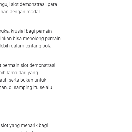
nguji slot demonstrasi, para
uhan dengan modal
uka, krusial bagi pemain
mainkan bisa menolong pemain
 lebih dalam tentang pola
 bermain slot demonstrasi.
bih lama dari yang
tih serta bukan untuk
n, di samping itu selalu
 slot yang menarik bagi