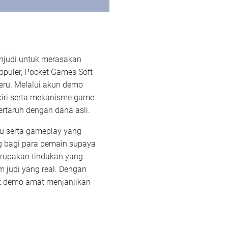
enjudi untuk merasakan
puler, Pocket Games Soft
seru. Melalui akun demo
 ciri serta mekanisme game
rtaruh dengan dana asli.
au serta gameplay yang
g bagi para pemain supaya
rupakan tindakan yang
m judi yang real. Dengan
ot demo amat menjanjikan