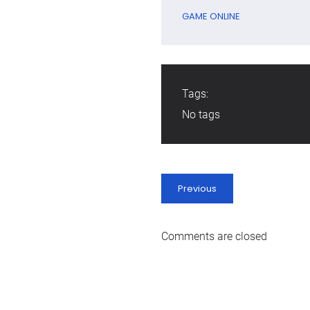
GAME ONLINE
Tags:
No tags
Previous
Comments are closed