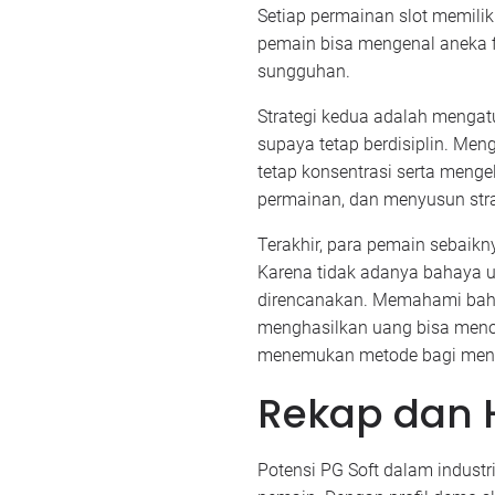
Setiap permainan slot memiliki
pemain bisa mengenal aneka
sungguhan.
Strategi kedua adalah mengat
supaya tetap berdisiplin. Me
tetap konsentrasi serta menge
permainan, dan menyusun strat
Terakhir, para pemain sebaik
Karena tidak adanya bahaya u
direncanakan. Memahami bahwa
menghasilkan uang bisa menol
menemukan metode bagi meni
Rekap dan 
Potensi PG Soft dalam industr