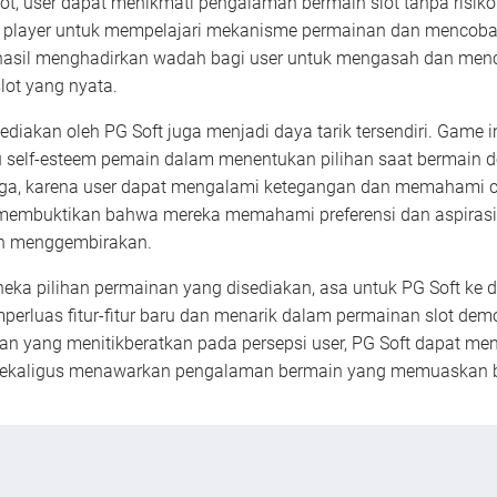
ot, user dapat menikmati pengalaman bermain slot tanpa risiko u
player untuk mempelajari mekanisme permainan dan mencoba b
hasil menghadirkan wadah bagi user untuk mengasah dan menc
lot yang nyata.
 disediakan oleh PG Soft juga menjadi daya tarik tersendiri. Ga
u self-esteem pemain dalam menentukan pilihan saat bermain
ga, karena user dapat mengalami ketegangan dan memahami ciri
oft membuktikan bahwa mereka memahami preferensi dan aspir
n menggembirakan.
ka pilihan permainan yang disediakan, asa untuk PG Soft ke d
erluas fitur-fitur baru dan menarik dalam permainan slot demo
an yang menitikberatkan pada persepsi user, PG Soft dapat me
 sekaligus menawarkan pengalaman bermain yang memuaskan b