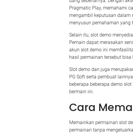
uang sebenarnya. Dengan akse
Pragmatic Play, memahami cara
mengambil keputusan dalam me
menyusun pemahaman yang te
Selain itu, slot demo menyedi
Pemain dapat merasakan sens
akun slot demo ini memfasilit
hasil permainan tersebut bis
Slot demo dan juga merupakan
PG Soft serta pembuat lainn
beberapa beberapa demo slot 
bermain ini.
Cara Memai
Memainkan permainan slot dem
permainan tanpa mengeluarkan