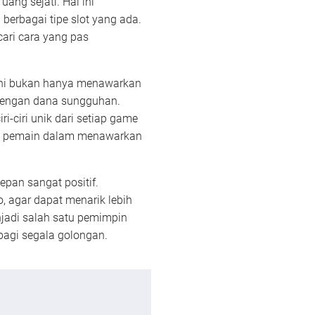
ang sejati. Hal ini
erbagai tipe slot yang ada.
ari cara yang pas
me ini bukan hanya menawarkan
 dengan dana sungguhan.
-ciri unik dari setiap game
asi pemain dalam menawarkan
epan sangat positif.
, agar dapat menarik lebih
njadi salah satu pemimpin
agi segala golongan.