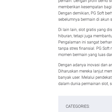
pemain. Dengan profil demo sl
memberikan kesempatan bagi 
Dengan demikian, PG Soft ber
sebelumnya bermain di akun s
Di lain lain, slot gratis yang
hiburan, tetapi juga membant
Pengalaman ini sangat berhar
tanpa stres finansial. PG S
momen bermain yang luas da
Dengan adanya inovasi dan ane
Diharuskan mereka lanjut memp
banyak user. Melalui pendekat
dalam dunia permainan slot,
CATEGORIES: