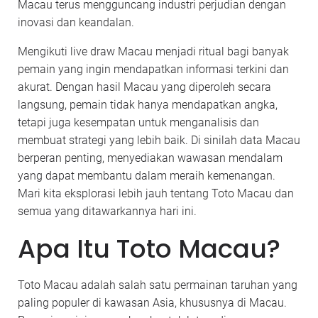
Macau terus mengguncang industri perjudian dengan
inovasi dan keandalan.
Mengikuti live draw Macau menjadi ritual bagi banyak
pemain yang ingin mendapatkan informasi terkini dan
akurat. Dengan hasil Macau yang diperoleh secara
langsung, pemain tidak hanya mendapatkan angka,
tetapi juga kesempatan untuk menganalisis dan
membuat strategi yang lebih baik. Di sinilah data Macau
berperan penting, menyediakan wawasan mendalam
yang dapat membantu dalam meraih kemenangan.
Mari kita eksplorasi lebih jauh tentang Toto Macau dan
semua yang ditawarkannya hari ini.
Apa Itu Toto Macau?
Toto Macau adalah salah satu permainan taruhan yang
paling populer di kawasan Asia, khususnya di Macau.