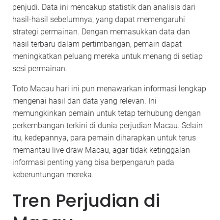
penjudi. Data ini mencakup statistik dan analisis dari
hasil-hasil sebelumnya, yang dapat memengaruhi
strategi permainan. Dengan memasukkan data dan
hasil terbaru dalam pertimbangan, pemain dapat
meningkatkan peluang mereka untuk menang di setiap
sesi permainan.
Toto Macau hari ini pun menawarkan informasi lengkap
mengenai hasil dan data yang relevan. Ini
memungkinkan pemain untuk tetap terhubung dengan
perkembangan terkini di dunia perjudian Macau. Selain
itu, kedepannya, para pemain diharapkan untuk terus
memantau live draw Macau, agar tidak ketinggalan
informasi penting yang bisa berpengaruh pada
keberuntungan mereka.
Tren Perjudian di