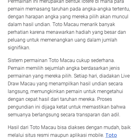
Permainan ini merupakan bentuk lotere di mana para
pemain memasang taruhan pada angka-angka tertentu,
dengan harapan angka yang mereka pilih akan muncul
dalam hasil undian. Toto Macau menarik banyak
perhatian karena menawarkan hadiah yang besar dan
peluang untuk memenangkan uang dalam jumlah
signifikan.
Sistem permainan Toto Macau cukup sederhana.
Pemain memilih sejumlah angka berdasarkan jenis
permainan yang mereka pilih. Setiap hari, diadakan Live
Draw Macau yang menampilkan hasil undian secara
langsung, memungkinkan pemain untuk mengetahui
dengan cepat hasil dari taruhan mereka. Proses
pengundian ini dijaga ketat untuk memastikan bahwa
semuanya berlangsung secara transparan dan adil.
Hasil dari Toto Macau bisa diakses dengan mudah, baik
Toto
melalui situs resmi maupun aplikasi mobile.