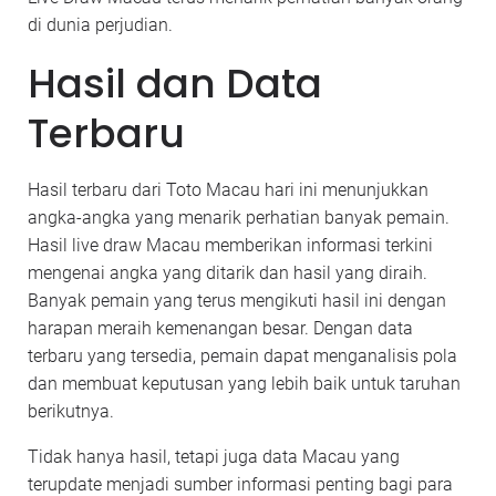
di dunia perjudian.
Hasil dan Data
Terbaru
Hasil terbaru dari Toto Macau hari ini menunjukkan
angka-angka yang menarik perhatian banyak pemain.
Hasil live draw Macau memberikan informasi terkini
mengenai angka yang ditarik dan hasil yang diraih.
Banyak pemain yang terus mengikuti hasil ini dengan
harapan meraih kemenangan besar. Dengan data
terbaru yang tersedia, pemain dapat menganalisis pola
dan membuat keputusan yang lebih baik untuk taruhan
berikutnya.
Tidak hanya hasil, tetapi juga data Macau yang
terupdate menjadi sumber informasi penting bagi para