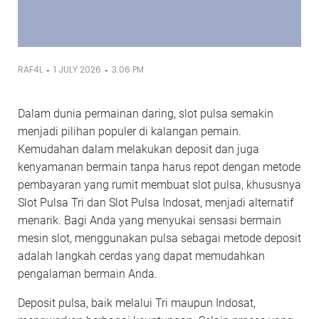
-
-
RAF4L
1 JULY 2026
3:06 PM
Dalam dunia permainan daring, slot pulsa semakin
menjadi pilihan populer di kalangan pemain.
Kemudahan dalam melakukan deposit dan juga
kenyamanan bermain tanpa harus repot dengan metode
pembayaran yang rumit membuat slot pulsa, khususnya
Slot Pulsa Tri dan Slot Pulsa Indosat, menjadi alternatif
menarik. Bagi Anda yang menyukai sensasi bermain
mesin slot, menggunakan pulsa sebagai metode deposit
adalah langkah cerdas yang dapat memudahkan
pengalaman bermain Anda.
Deposit pulsa, baik melalui Tri maupun Indosat,