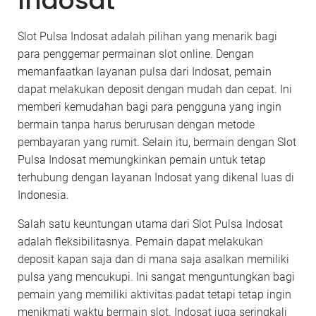
Indosat
Slot Pulsa Indosat adalah pilihan yang menarik bagi
para penggemar permainan slot online. Dengan
memanfaatkan layanan pulsa dari Indosat, pemain
dapat melakukan deposit dengan mudah dan cepat. Ini
memberi kemudahan bagi para pengguna yang ingin
bermain tanpa harus berurusan dengan metode
pembayaran yang rumit. Selain itu, bermain dengan Slot
Pulsa Indosat memungkinkan pemain untuk tetap
terhubung dengan layanan Indosat yang dikenal luas di
Indonesia.
Salah satu keuntungan utama dari Slot Pulsa Indosat
adalah fleksibilitasnya. Pemain dapat melakukan
deposit kapan saja dan di mana saja asalkan memiliki
pulsa yang mencukupi. Ini sangat menguntungkan bagi
pemain yang memiliki aktivitas padat tetapi tetap ingin
menikmati waktu bermain slot. Indosat juga seringkali