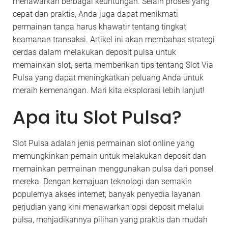
menawarkan berbagai keuntungan. Selain proses yang
cepat dan praktis, Anda juga dapat menikmati
permainan tanpa harus khawatir tentang tingkat
keamanan transaksi. Artikel ini akan membahas strategi
cerdas dalam melakukan deposit pulsa untuk
memainkan slot, serta memberikan tips tentang Slot Via
Pulsa yang dapat meningkatkan peluang Anda untuk
meraih kemenangan. Mari kita eksplorasi lebih lanjut!
Apa itu Slot Pulsa?
Slot Pulsa adalah jenis permainan slot online yang
memungkinkan pemain untuk melakukan deposit dan
memainkan permainan menggunakan pulsa dari ponsel
mereka. Dengan kemajuan teknologi dan semakin
populernya akses internet, banyak penyedia layanan
perjudian yang kini menawarkan opsi deposit melalui
pulsa, menjadikannya pilihan yang praktis dan mudah