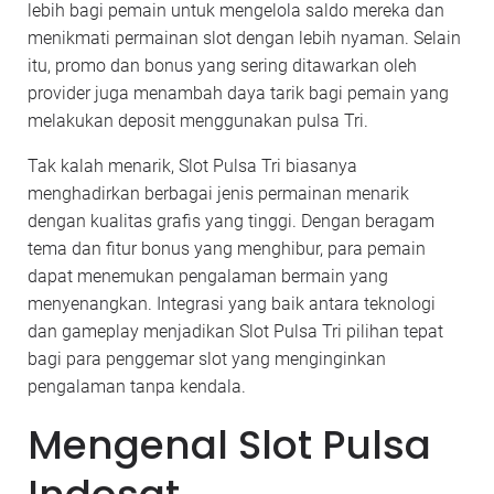
lebih bagi pemain untuk mengelola saldo mereka dan
menikmati permainan slot dengan lebih nyaman. Selain
itu, promo dan bonus yang sering ditawarkan oleh
provider juga menambah daya tarik bagi pemain yang
melakukan deposit menggunakan pulsa Tri.
Tak kalah menarik, Slot Pulsa Tri biasanya
menghadirkan berbagai jenis permainan menarik
dengan kualitas grafis yang tinggi. Dengan beragam
tema dan fitur bonus yang menghibur, para pemain
dapat menemukan pengalaman bermain yang
menyenangkan. Integrasi yang baik antara teknologi
dan gameplay menjadikan Slot Pulsa Tri pilihan tepat
bagi para penggemar slot yang menginginkan
pengalaman tanpa kendala.
Mengenal Slot Pulsa