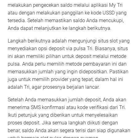
melakukan pengecekan saldo melalui aplikasi My Tri
atau dengan melakukan panggilan ke kode USSD yang
tersedia. Setelah memastikan saldo Anda mencukupi,
Anda dapat melanjutkan ke langkah berikutnya.
Langkah berikutnya adalah mengunjungi situs slot yang
menyediakan opsi deposit via pulsa Tri. Biasanya, situs
ini akan memiliki pilihan untuk deposit melalui metode
pulsa. Anda perlu memilih metode pembayaran ini dan
memasukkan jumlah yang ingin didepositkan. Pastikan
juga untuk memilih provider yang tepat, dalam hal ini
adalah Tri, agar prosesnya berjalan lancar.
Setelah Anda memasukkan jumlah deposit, Anda akan
menerima SMS konfirmasi atau kode verifikasi dari Tri.
Ikuti petunjuk yang diberikan untuk menyelesaikan
proses deposit. Jika semua langkah diikuti dengan
benar, saldo Anda akan segera terisi dan siap digunakan