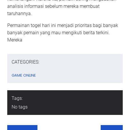
analisis informasi sebelum mereka membuat
taruhannya.
Permainan togel hari ini menjadi prioritas bagi banyak
banyak pemain yang mau mengikuti berita terkini.
Mereka
CATEGORIES:
GAME ONLINE
Tags:
No tags