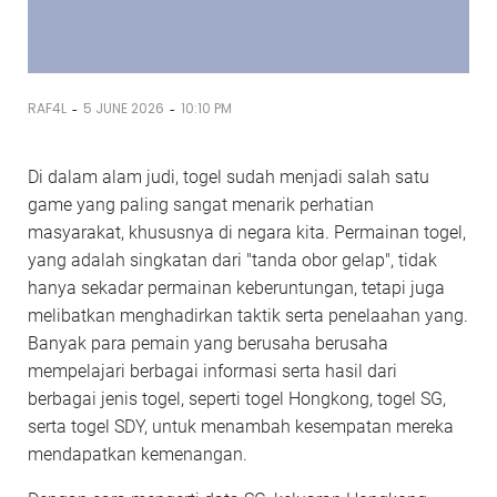
-
-
RAF4L
5 JUNE 2026
10:10 PM
Di dalam alam judi, togel sudah menjadi salah satu
game yang paling sangat menarik perhatian
masyarakat, khususnya di negara kita. Permainan togel,
yang adalah singkatan dari "tanda obor gelap", tidak
hanya sekadar permainan keberuntungan, tetapi juga
melibatkan menghadirkan taktik serta penelaahan yang.
Banyak para pemain yang berusaha berusaha
mempelajari berbagai informasi serta hasil dari
berbagai jenis togel, seperti togel Hongkong, togel SG,
serta togel SDY, untuk menambah kesempatan mereka
mendapatkan kemenangan.