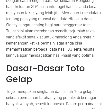
Dengan cara mengerti data SG, keluaran Hongkong,
hasil keluaran SDY, serta info togel hari ini, anda bisa
menyusun taktik yang lebih jitu. Memahami mendalam
tentang pola yang muncul dari data HK serta data
Sidney sangat penting bagi para penggemar togel.
Tulisan ini akan membahas meneliti sejumlah taktik
yang efektif serta kiat untuk menolong Anda meraih
kemenangan ketika bermain, agar anda bisa
memanfaatkan berbagai data hasil SG serta results
lainnya agar mendapatkan hasil-hasil yang optimal.
Dasar-Dasar Toto
Gelap
Togel merupakan singkatan dari istilah "toto gelap",
sebuah permainan taruhan yang populer di berbagai
banyak wilayah, seperti Indonesia. Dalam permainan ini,