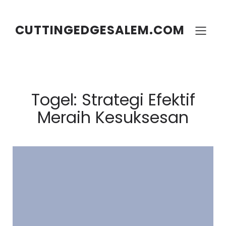
Skip
to
content
CUTTINGEDGESALEM.COM
Togel: Strategi Efektif
Meraih Kesuksesan