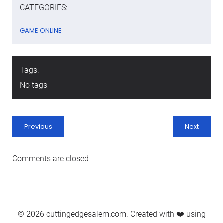
CATEGORIES:
GAME ONLINE
Tags:
No tags
Previous
Next
Comments are closed
© 2026 cuttingedgesalem.com. Created with ❤️ using