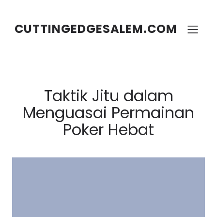
Skip
to
content
CUTTINGEDGESALEM.COM
Taktik Jitu dalam
Menguasai Permainan
Poker Hebat