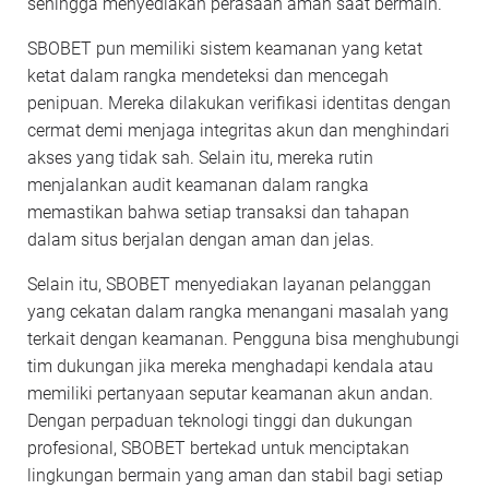
sehingga menyediakan perasaan aman saat bermain.
SBOBET pun memiliki sistem keamanan yang ketat
ketat dalam rangka mendeteksi dan mencegah
penipuan. Mereka dilakukan verifikasi identitas dengan
cermat demi menjaga integritas akun dan menghindari
akses yang tidak sah. Selain itu, mereka rutin
menjalankan audit keamanan dalam rangka
memastikan bahwa setiap transaksi dan tahapan
dalam situs berjalan dengan aman dan jelas.
Selain itu, SBOBET menyediakan layanan pelanggan
yang cekatan dalam rangka menangani masalah yang
terkait dengan keamanan. Pengguna bisa menghubungi
tim dukungan jika mereka menghadapi kendala atau
memiliki pertanyaan seputar keamanan akun andan.
Dengan perpaduan teknologi tinggi dan dukungan
profesional, SBOBET bertekad untuk menciptakan
lingkungan bermain yang aman dan stabil bagi setiap