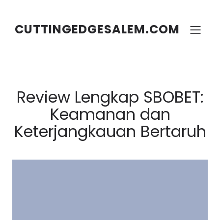
Skip
to
content
CUTTINGEDGESALEM.COM
Review Lengkap SBOBET:
Keamanan dan
Keterjangkauan Bertaruh