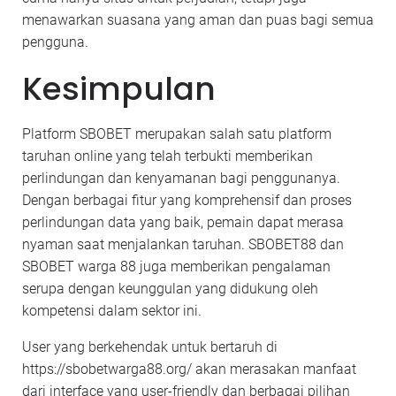
menawarkan suasana yang aman dan puas bagi semua
pengguna.
Kesimpulan
Platform SBOBET merupakan salah satu platform
taruhan online yang telah terbukti memberikan
perlindungan dan kenyamanan bagi penggunanya.
Dengan berbagai fitur yang komprehensif dan proses
perlindungan data yang baik, pemain dapat merasa
nyaman saat menjalankan taruhan. SBOBET88 dan
SBOBET warga 88 juga memberikan pengalaman
serupa dengan keunggulan yang didukung oleh
kompetensi dalam sektor ini.
User yang berkehendak untuk bertaruh di
https://sbobetwarga88.org/ akan merasakan manfaat
dari interface yang user-friendly dan berbagai pilihan