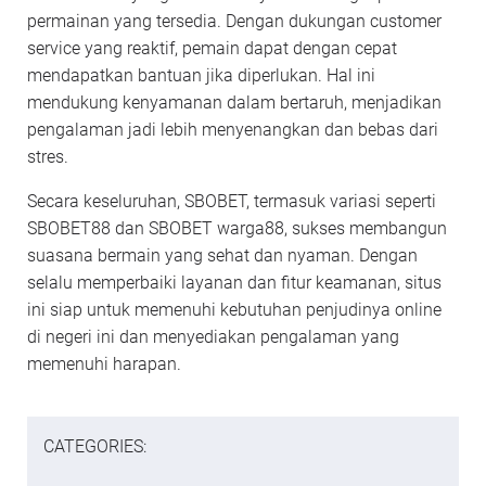
permainan yang tersedia. Dengan dukungan customer
service yang reaktif, pemain dapat dengan cepat
mendapatkan bantuan jika diperlukan. Hal ini
mendukung kenyamanan dalam bertaruh, menjadikan
pengalaman jadi lebih menyenangkan dan bebas dari
stres.
Secara keseluruhan, SBOBET, termasuk variasi seperti
SBOBET88 dan SBOBET warga88, sukses membangun
suasana bermain yang sehat dan nyaman. Dengan
selalu memperbaiki layanan dan fitur keamanan, situs
ini siap untuk memenuhi kebutuhan penjudinya online
di negeri ini dan menyediakan pengalaman yang
memenuhi harapan.
CATEGORIES: