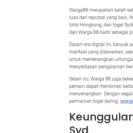
Warga88 merupakan salah satu
luas dan reputasi yang baik, 
lotto Hongkong, dan togel Sy
dan Warga 88 hadir sebagai p
Dalam era digital ini, banyak p
manfaat yang ditawarkan, sep
untuk memenangkan untungan
menyediakan pengalaman berm
Selain itu, Warga 88 juga beke
pemain dapat menikmati berb
menyenangkan. Dengan segal
warg
permainan togel daring.
Keunggulan 
Syd