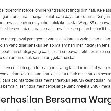
ai tipe format togel online yang sangat tinggi diminati. Kejelas
ngan transparan menjadi salah satu daya tarik utama. Dengan m
kan merasa lebih percaya diri untuk ikut serta. Warga88 menawar
emberi kesempatan para pemain meraih kesempatan berhasil bes
g pun mempunyai penggemar yang setia karena variasi game da
ian yang dilaksanakan setiap malam hari meningkatkan tensi 
tepat dan strategi yang baik bisa membawa profit besar, seme
ru dan aman untuk semua anggota mereka.
n tersendiri dengan format game yang lain dan insentif yang
menawarkan keleluasaan untuk peserta untuk menentukan sesuai
8, para pecinta togel bisa memanfaatkan seluruh keunggulan i
 tips bermain, sehingga memperbesar peluang mereka untuk mer
eberhasilan Bersama War