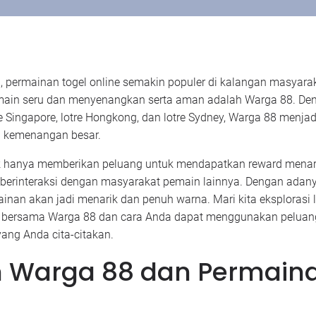
 permainan togel online semakin populer di kalangan masyarak
in seru dan menyenangkan serta aman adalah Warga 88. Deng
e Singapore, lotre Hongkong, dan lotre Sydney, Warga 88 menjadi
h kemenangan besar.
 hanya memberikan peluang untuk mendapatkan reward menari
erinteraksi dengan masyarakat pemain lainnya. Dengan adany
inan akan jadi menarik dan penuh warna. Mari kita eksplorasi 
ne bersama Warga 88 dan cara Anda dapat menggunakan peluan
ng Anda cita-citakan.
 Warga 88 dan Permaina