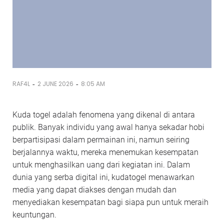
-
-
RAF4L
2 JUNE 2026
8:05 AM
Kuda togel adalah fenomena yang dikenal di antara
publik. Banyak individu yang awal hanya sekadar hobi
berpartisipasi dalam permainan ini, namun seiring
berjalannya waktu, mereka menemukan kesempatan
untuk menghasilkan uang dari kegiatan ini. Dalam
dunia yang serba digital ini, kudatogel menawarkan
media yang dapat diakses dengan mudah dan
menyediakan kesempatan bagi siapa pun untuk meraih
keuntungan.