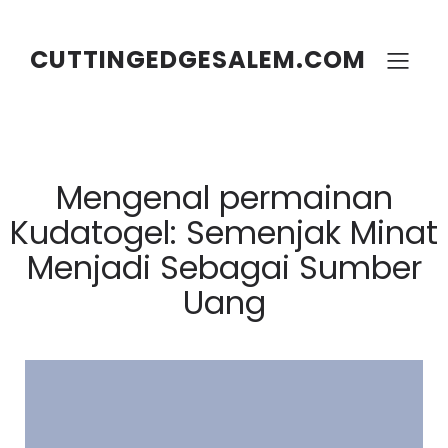
Skip
to
content
CUTTINGEDGESALEM.COM
Mengenal permainan
Kudatogel: Semenjak Minat
Menjadi Sebagai Sumber
Uang