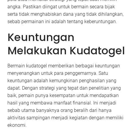
angka. Pastikan diingat untuk bermain secara bijak
serta tidak menghabiskan dana yang tidak dihilangkan,
sebab permainan ini adalah tentang keberuntungan.
Keuntungan
Melakukan Kudatogel
Bermain kudatogel memberikan berbagai keuntungan
menyenangkan untuk para penggemarnya. Satu
keuntungan adalah kemungkinan penghasilan yang
dapat. Dengan strategi yang tepat dan penelitian yang
baik, pemain punya kesempatan untuk mendapatkan
hasil yang membawa manfaat finansial. Ini menjadi
sebab utama banyaknya orang beralih dari hanya
aktivitas sampingan menjadi kegiatan dengan memiliki
ekonomi.