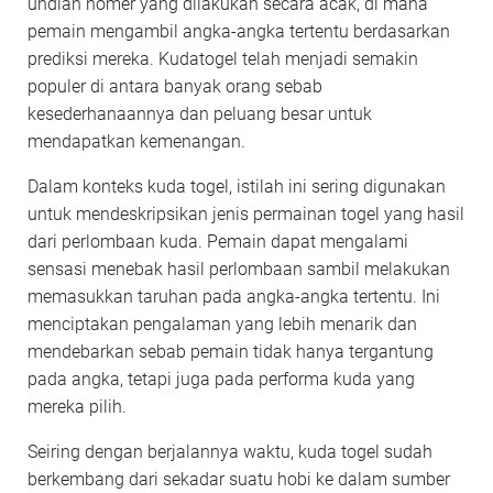
undian nomer yang dilakukan secara acak, di mana
pemain mengambil angka-angka tertentu berdasarkan
prediksi mereka. Kudatogel telah menjadi semakin
populer di antara banyak orang sebab
kesederhanaannya dan peluang besar untuk
mendapatkan kemenangan.
Dalam konteks kuda togel, istilah ini sering digunakan
untuk mendeskripsikan jenis permainan togel yang hasil
dari perlombaan kuda. Pemain dapat mengalami
sensasi menebak hasil perlombaan sambil melakukan
memasukkan taruhan pada angka-angka tertentu. Ini
menciptakan pengalaman yang lebih menarik dan
mendebarkan sebab pemain tidak hanya tergantung
pada angka, tetapi juga pada performa kuda yang
mereka pilih.
Seiring dengan berjalannya waktu, kuda togel sudah
berkembang dari sekadar suatu hobi ke dalam sumber