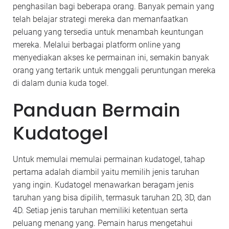
penghasilan bagi beberapa orang. Banyak pemain yang
telah belajar strategi mereka dan memanfaatkan
peluang yang tersedia untuk menambah keuntungan
mereka. Melalui berbagai platform online yang
menyediakan akses ke permainan ini, semakin banyak
orang yang tertarik untuk menggali peruntungan mereka
di dalam dunia kuda togel.
Panduan Bermain
Kudatogel
Untuk memulai memulai permainan kudatogel, tahap
pertama adalah diambil yaitu memilih jenis taruhan
yang ingin. Kudatogel menawarkan beragam jenis
taruhan yang bisa dipilih, termasuk taruhan 2D, 3D, dan
4D. Setiap jenis taruhan memiliki ketentuan serta
peluang menang yang. Pemain harus mengetahui