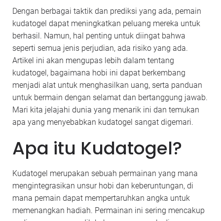
Dengan berbagai taktik dan prediksi yang ada, pemain
kudatogel dapat meningkatkan peluang mereka untuk
berhasil. Namun, hal penting untuk diingat bahwa
seperti semua jenis perjudian, ada risiko yang ada.
Artikel ini akan mengupas lebih dalam tentang
kudatogel, bagaimana hobi ini dapat berkembang
menjadi alat untuk menghasilkan uang, serta panduan
untuk bermain dengan selamat dan bertanggung jawab.
Mari kita jelajahi dunia yang menarik ini dan temukan
apa yang menyebabkan kudatogel sangat digemari.
Apa itu Kudatogel?
Kudatogel merupakan sebuah permainan yang mana
mengintegrasikan unsur hobi dan keberuntungan, di
mana pemain dapat mempertaruhkan angka untuk
memenangkan hadiah. Permainan ini sering mencakup