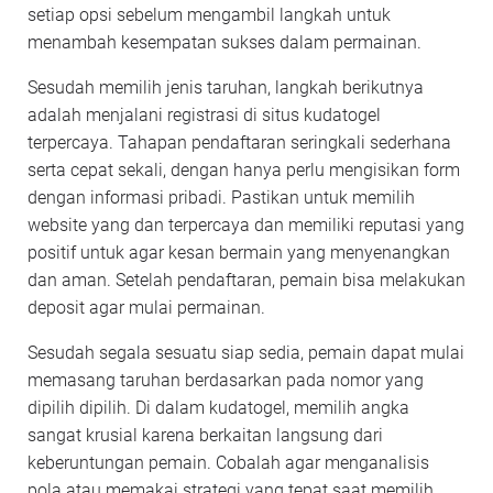
setiap opsi sebelum mengambil langkah untuk
menambah kesempatan sukses dalam permainan.
Sesudah memilih jenis taruhan, langkah berikutnya
adalah menjalani registrasi di situs kudatogel
terpercaya. Tahapan pendaftaran seringkali sederhana
serta cepat sekali, dengan hanya perlu mengisikan form
dengan informasi pribadi. Pastikan untuk memilih
website yang dan terpercaya dan memiliki reputasi yang
positif untuk agar kesan bermain yang menyenangkan
dan aman. Setelah pendaftaran, pemain bisa melakukan
deposit agar mulai permainan.
Sesudah segala sesuatu siap sedia, pemain dapat mulai
memasang taruhan berdasarkan pada nomor yang
dipilih dipilih. Di dalam kudatogel, memilih angka
sangat krusial karena berkaitan langsung dari
keberuntungan pemain. Cobalah agar menganalisis
pola atau memakai strategi yang tepat saat memilih