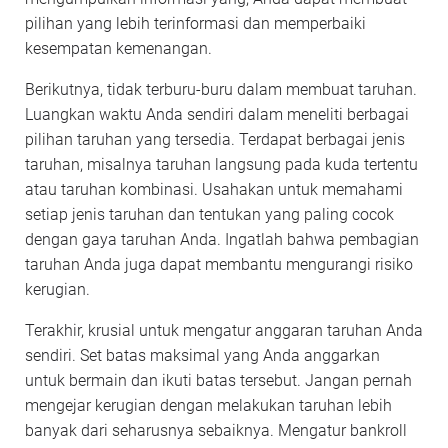
pilihan yang lebih terinformasi dan memperbaiki
kesempatan kemenangan.
Berikutnya, tidak terburu-buru dalam membuat taruhan.
Luangkan waktu Anda sendiri dalam meneliti berbagai
pilihan taruhan yang tersedia. Terdapat berbagai jenis
taruhan, misalnya taruhan langsung pada kuda tertentu
atau taruhan kombinasi. Usahakan untuk memahami
setiap jenis taruhan dan tentukan yang paling cocok
dengan gaya taruhan Anda. Ingatlah bahwa pembagian
taruhan Anda juga dapat membantu mengurangi risiko
kerugian.
Terakhir, krusial untuk mengatur anggaran taruhan Anda
sendiri. Set batas maksimal yang Anda anggarkan
untuk bermain dan ikuti batas tersebut. Jangan pernah
mengejar kerugian dengan melakukan taruhan lebih
banyak dari seharusnya sebaiknya. Mengatur bankroll