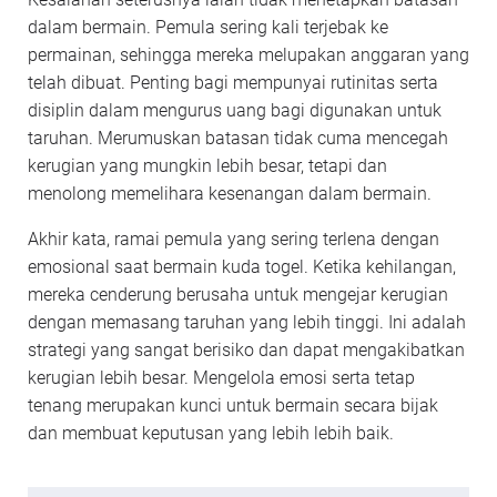
dalam bermain. Pemula sering kali terjebak ke
permainan, sehingga mereka melupakan anggaran yang
telah dibuat. Penting bagi mempunyai rutinitas serta
disiplin dalam mengurus uang bagi digunakan untuk
taruhan. Merumuskan batasan tidak cuma mencegah
kerugian yang mungkin lebih besar, tetapi dan
menolong memelihara kesenangan dalam bermain.
Akhir kata, ramai pemula yang sering terlena dengan
emosional saat bermain kuda togel. Ketika kehilangan,
mereka cenderung berusaha untuk mengejar kerugian
dengan memasang taruhan yang lebih tinggi. Ini adalah
strategi yang sangat berisiko dan dapat mengakibatkan
kerugian lebih besar. Mengelola emosi serta tetap
tenang merupakan kunci untuk bermain secara bijak
dan membuat keputusan yang lebih lebih baik.