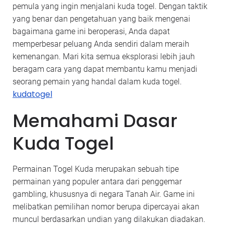
pemula yang ingin menjalani kuda togel. Dengan taktik
yang benar dan pengetahuan yang baik mengenai
bagaimana game ini beroperasi, Anda dapat
memperbesar peluang Anda sendiri dalam meraih
kemenangan. Mari kita semua eksplorasi lebih jauh
beragam cara yang dapat membantu kamu menjadi
seorang pemain yang handal dalam kuda togel.
kudatogel
Memahami Dasar
Kuda Togel
Permainan Togel Kuda merupakan sebuah tipe
permainan yang populer antara dari penggemar
gambling, khususnya di negara Tanah Air. Game ini
melibatkan pemilihan nomor berupa dipercayai akan
muncul berdasarkan undian yang dilakukan diadakan.