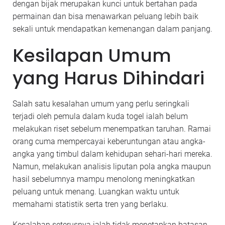
dengan bijak merupakan kunci untuk bertahan pada
permainan dan bisa menawarkan peluang lebih baik
sekali untuk mendapatkan kemenangan dalam panjang.
Kesilapan Umum
yang Harus Dihindari
Salah satu kesalahan umum yang perlu seringkali
terjadi oleh pemula dalam kuda togel ialah belum
melakukan riset sebelum menempatkan taruhan. Ramai
orang cuma mempercayai keberuntungan atau angka-
angka yang timbul dalam kehidupan sehari-hari mereka.
Namun, melakukan analisis liputan pola angka maupun
hasil sebelumnya mampu menolong meningkatkan
peluang untuk menang. Luangkan waktu untuk
memahami statistik serta tren yang berlaku.
Kesalahan seterusnya ialah tidak menetapkan batasan