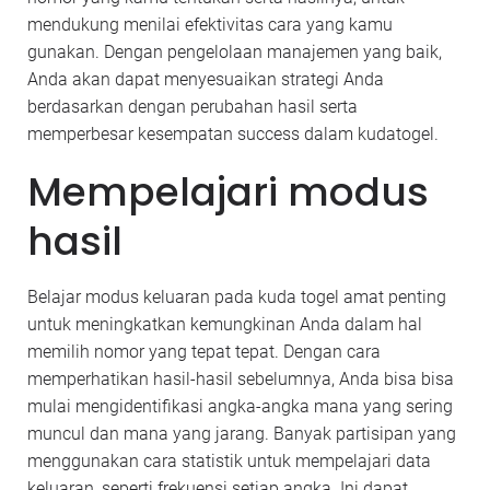
mendukung menilai efektivitas cara yang kamu
gunakan. Dengan pengelolaan manajemen yang baik,
Anda akan dapat menyesuaikan strategi Anda
berdasarkan dengan perubahan hasil serta
memperbesar kesempatan success dalam kudatogel.
Mempelajari modus
hasil
Belajar modus keluaran pada kuda togel amat penting
untuk meningkatkan kemungkinan Anda dalam hal
memilih nomor yang tepat tepat. Dengan cara
memperhatikan hasil-hasil sebelumnya, Anda bisa bisa
mulai mengidentifikasi angka-angka mana yang sering
muncul dan mana yang jarang. Banyak partisipan yang
menggunakan cara statistik untuk mempelajari data
keluaran, seperti frekuensi setiap angka. Ini dapat