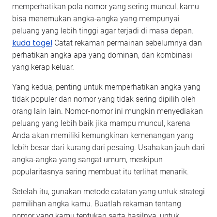
memperhatikan pola nomor yang sering muncul, kamu
bisa menemukan angka-angka yang mempunyai
peluang yang lebih tinggi agar terjadi di masa depan.
kuda togel
Catat rekaman permainan sebelumnya dan
perhatikan angka apa yang dominan, dan kombinasi
yang kerap keluar.
Yang kedua, penting untuk memperhatikan angka yang
tidak populer dan nomor yang tidak sering dipilih oleh
orang lain lain. Nomor-nomor ini mungkin menyediakan
peluang yang lebih baik jika mampu muncul, karena
Anda akan memiliki kemungkinan kemenangan yang
lebih besar dari kurang dari pesaing. Usahakan jauh dari
angka-angka yang sangat umum, meskipun
popularitasnya sering membuat itu terlihat menarik.
Setelah itu, gunakan metode catatan yang untuk strategi
pemilihan angka kamu. Buatlah rekaman tentang
nomor yang kamu tentukan serta hasilnya, untuk