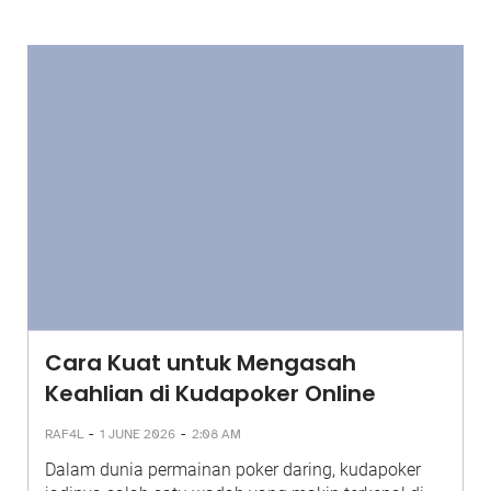
Cara Kuat untuk Mengasah
Keahlian di Kudapoker Online
-
-
RAF4L
1 JUNE 2026
2:08 AM
Dalam dunia permainan poker daring, kudapoker