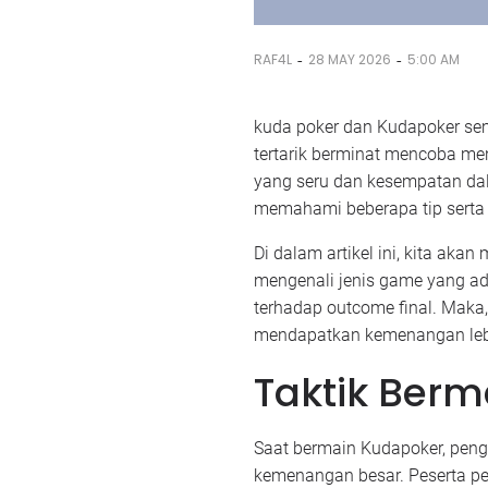
-
-
RAF4L
28 MAY 2026
5:00 AM
kuda poker dan Kudapoker sema
tertarik berminat mencoba m
yang seru dan kesempatan dala
memahami beberapa tip serta
Di dalam artikel ini, kita ak
mengenali jenis game yang ad
terhadap outcome final. Mak
mendapatkan kemenangan lebih
Taktik Ber
Saat bermain Kudapoker, peng
kemenangan besar. Peserta pe