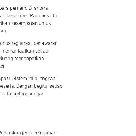
ara pemain. Di antara
n bervariasi. Para peserta
erikan kesempatan untuk
tan.
nus registrasi, penawaran
 memanfaatkan setiap
peluang mendapatkan
er.
si. Sistem ini dilengkapi
serta. Dengan begitu, setiap
ata. Keberlangsungan
erhatikan jenis permainan