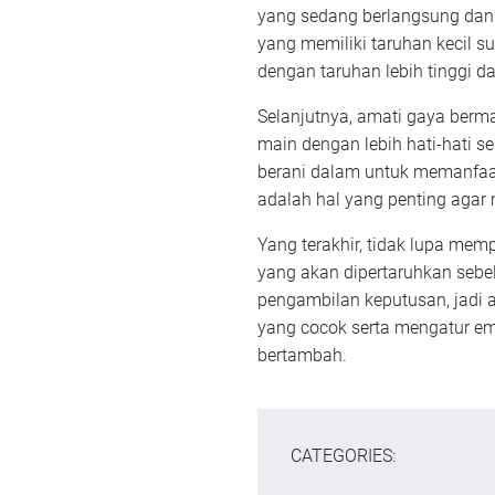
yang sedang berlangsung dan 
yang memiliki taruhan kecil s
dengan taruhan lebih tinggi 
Selanjutnya, amati gaya berma
main dengan lebih hati-hati s
berani dalam untuk memanfaat
adalah hal yang penting agar
Yang terakhir, tidak lupa mem
yang akan dipertaruhkan sebe
pengambilan keputusan, jadi a
yang cocok serta mengatur e
bertambah.
CATEGORIES: