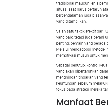
tradisional maupun jenis per
situasi saat harus bertaruh 
berpengalaman juga biasanya
yang ditampilkan.
Salah satu taktik efektif dari 
yang baik, tetapi juga beran
penting; pemain yang berada 
Melalui mengadopsi metode i
memotivasi musuh untuk membu
Sebagai penutup, kontrol keu
yang akan dipertaruhkan dala
menghindari tindakan yang t
keuntungan sebelum melakukan
fokus pada strategi mereka ta
Manfaat Be