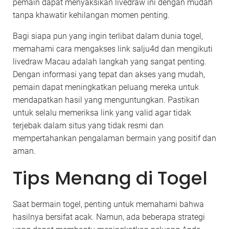
pemain dapat menyaksikan livedraw ini dengan mudah
tanpa khawatir kehilangan momen penting.
Bagi siapa pun yang ingin terlibat dalam dunia togel,
memahami cara mengakses link salju4d dan mengikuti
livedraw Macau adalah langkah yang sangat penting.
Dengan informasi yang tepat dan akses yang mudah,
pemain dapat meningkatkan peluang mereka untuk
mendapatkan hasil yang menguntungkan. Pastikan
untuk selalu memeriksa link yang valid agar tidak
terjebak dalam situs yang tidak resmi dan
mempertahankan pengalaman bermain yang positif dan
aman.
Tips Menang di Togel
Saat bermain togel, penting untuk memahami bahwa
hasilnya bersifat acak. Namun, ada beberapa strategi