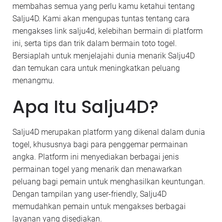
membahas semua yang perlu kamu ketahui tentang
Salju4D. Kami akan mengupas tuntas tentang cara
mengakses link salju4d, kelebihan bermain di platform
ini, serta tips dan trik dalam bermain toto togel.
Bersiaplah untuk menjelajahi dunia menarik Salju4D
dan temukan cara untuk meningkatkan peluang
menangmu.
Apa Itu Salju4D?
Salju4D merupakan platform yang dikenal dalam dunia
togel, khususnya bagi para penggemar permainan
angka. Platform ini menyediakan berbagai jenis
permainan togel yang menarik dan menawarkan
peluang bagi pemain untuk menghasilkan keuntungan.
Dengan tampilan yang user-friendly, Salju4D
memudahkan pemain untuk mengakses berbagai
layanan yang disediakan.