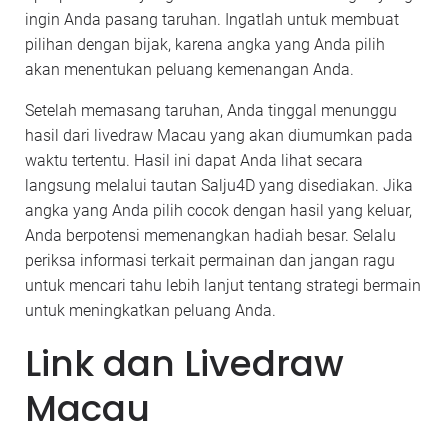
ingin Anda pasang taruhan. Ingatlah untuk membuat
pilihan dengan bijak, karena angka yang Anda pilih
akan menentukan peluang kemenangan Anda.
Setelah memasang taruhan, Anda tinggal menunggu
hasil dari livedraw Macau yang akan diumumkan pada
waktu tertentu. Hasil ini dapat Anda lihat secara
langsung melalui tautan Salju4D yang disediakan. Jika
angka yang Anda pilih cocok dengan hasil yang keluar,
Anda berpotensi memenangkan hadiah besar. Selalu
periksa informasi terkait permainan dan jangan ragu
untuk mencari tahu lebih lanjut tentang strategi bermain
untuk meningkatkan peluang Anda.
Link dan Livedraw
Macau