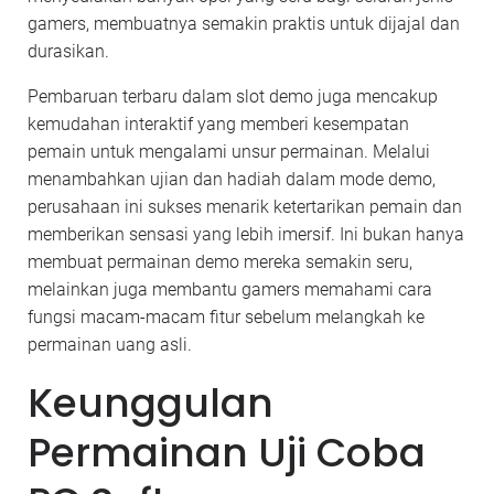
gamers, membuatnya semakin praktis untuk dijajal dan
durasikan.
Pembaruan terbaru dalam slot demo juga mencakup
kemudahan interaktif yang memberi kesempatan
pemain untuk mengalami unsur permainan. Melalui
menambahkan ujian dan hadiah dalam mode demo,
perusahaan ini sukses menarik ketertarikan pemain dan
memberikan sensasi yang lebih imersif. Ini bukan hanya
membuat permainan demo mereka semakin seru,
melainkan juga membantu gamers memahami cara
fungsi macam-macam fitur sebelum melangkah ke
permainan uang asli.
Keunggulan
Permainan Uji Coba