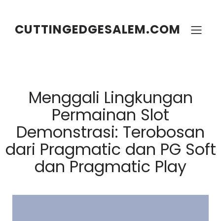
Skip
to
content
CUTTINGEDGESALEM.COM
Menggali Lingkungan
Permainan Slot
Demonstrasi: Terobosan
dari Pragmatic dan PG Soft
dan Pragmatic Play