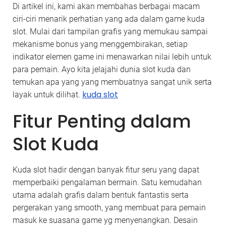
Di artikel ini, kami akan membahas berbagai macam
ciri-ciri menarik perhatian yang ada dalam game kuda
slot. Mulai dari tampilan grafis yang memukau sampai
mekanisme bonus yang menggembirakan, setiap
indikator elemen game ini menawarkan nilai lebih untuk
para pemain. Ayo kita jelajahi dunia slot kuda dan
temukan apa yang yang membuatnya sangat unik serta
kuda slot
layak untuk dilihat.
Fitur Penting dalam
Slot Kuda
Kuda slot hadir dengan banyak fitur seru yang dapat
memperbaiki pengalaman bermain. Satu kemudahan
utama adalah grafis dalam bentuk fantastis serta
pergerakan yang smooth, yang membuat para pemain
masuk ke suasana game yg menyenangkan. Desain