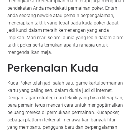
meningkatkan keterampilan main tetapi juga mengubah
pendekatan Anda mendekati permainan poker. Entah
anda seorang newbie atau pemain berpengalaman,
menerapkan taktik yang tepat pada kuda poker dapat
jadi kunci dalam meraih kemenangan yang anda
impikan. Mari mari selami dunia yang lebih dalam alam
taktik poker serta temukan apa itu rahasia untuk
mengendalikan meja.
Perkenalan Kuda
Kuda Poker telah jadi salah satu game kartu|permainan
kartu yang paling seru dalam dunia judi di internet.
Dengan ragam strategi dan teknik yang bisa diterapkan,
para pemain terus mencari cara untuk mengoptimalkan
peluang mereka di permukaan permainan. Kudapoker,
sebagai platform terkenal, menawarkan banyak fitur
yang membantu pengguna baru dan berpengalaman