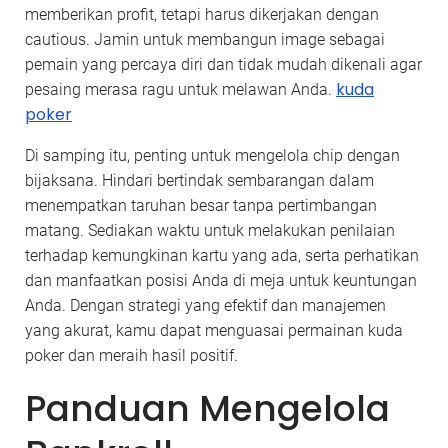
memberikan profit, tetapi harus dikerjakan dengan
cautious. Jamin untuk membangun image sebagai
pemain yang percaya diri dan tidak mudah dikenali agar
kuda
pesaing merasa ragu untuk melawan Anda.
poker
Di samping itu, penting untuk mengelola chip dengan
bijaksana. Hindari bertindak sembarangan dalam
menempatkan taruhan besar tanpa pertimbangan
matang. Sediakan waktu untuk melakukan penilaian
terhadap kemungkinan kartu yang ada, serta perhatikan
dan manfaatkan posisi Anda di meja untuk keuntungan
Anda. Dengan strategi yang efektif dan manajemen
yang akurat, kamu dapat menguasai permainan kuda
poker dan meraih hasil positif.
Panduan Mengelola