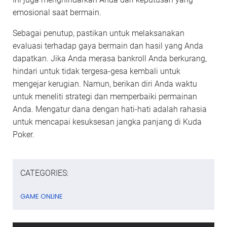
emosional saat bermain.
Sebagai penutup, pastikan untuk melaksanakan
evaluasi terhadap gaya bermain dan hasil yang Anda
dapatkan. Jika Anda merasa bankroll Anda berkurang,
hindari untuk tidak tergesa-gesa kembali untuk
mengejar kerugian. Namun, berikan diri Anda waktu
untuk meneliti strategi dan memperbaiki permainan
Anda. Mengatur dana dengan hati-hati adalah rahasia
untuk mencapai kesuksesan jangka panjang di Kuda
Poker.
CATEGORIES:
GAME ONLINE