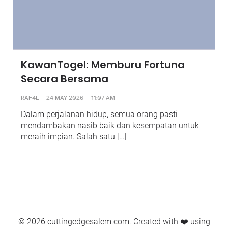
KawanTogel: Memburu Fortuna
Secara Bersama
-
-
RAF4L
24 MAY 2026
11:07 AM
Dalam perjalanan hidup, semua orang pasti
mendambakan nasib baik dan kesempatan untuk
meraih impian. Salah satu […]
© 2026 cuttingedgesalem.com. Created with ❤️ using