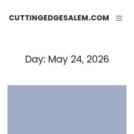
Skip
to
content
CUTTINGEDGESALEM.COM
Day:
May 24, 2026