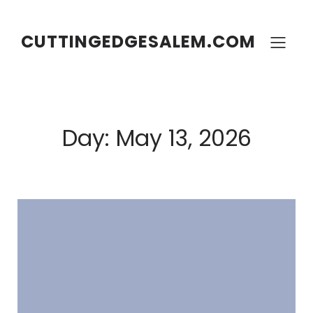
Skip
to
content
CUTTINGEDGESALEM.COM
Day:
May 13, 2026