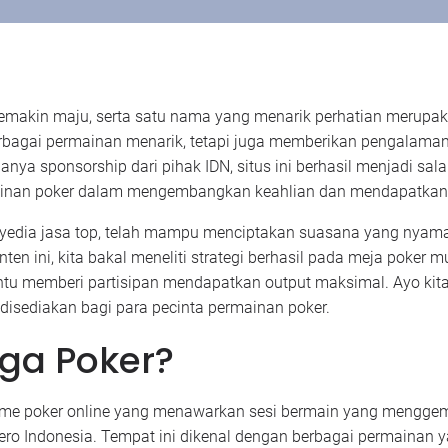
semakin maju, serta satu nama yang menarik perhatian merupak
bagai permainan menarik, tetapi juga memberikan pengalaman
a sponsorship dari pihak IDN, situs ini berhasil menjadi salah
ainan poker dalam mengembangkan keahlian dan mendapatkan 
nyedia jasa top, telah mampu menciptakan suasana yang nya
ten ini, kita bakal meneliti strategi berhasil pada meja poker m
tu memberi partisipan mendapatkan output maksimal. Ayo kita 
disediakan bagi para pecinta permainan poker.
ga Poker?
ame poker online yang menawarkan sesi bermain yang mengg
ero Indonesia. Tempat ini dikenal dengan berbagai permainan ya