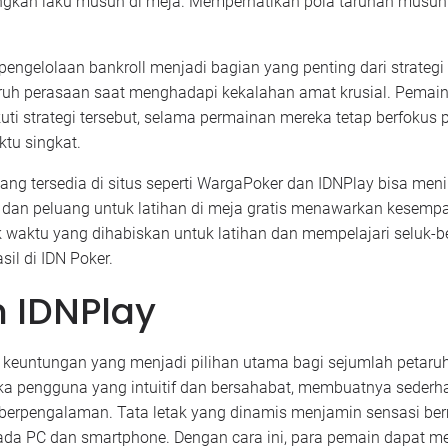
tingkah laku musuh di meja. Memperhatikan pola taruhan musu
 pengelolaan bankroll menjadi bagian yang penting dari strategi
ruh perasaan saat menghadapi kekalahan amat krusial. Pemain 
kuti strategi tersebut, selama permainan mereka tetap berfokus
tu singkat.
yang tersedia di situs seperti WargaPoker dan IDNPlay bisa m
an, dan peluang untuk latihan di meja gratis menawarkan kesem
 waktu yang dihabiskan untuk latihan dan mempelajari seluk-
il di IDN Poker.
 IDNPlay
keuntungan yang menjadi pilihan utama bagi sejumlah petaruh 
a pengguna yang intuitif dan bersahabat, membuatnya sederha
erpengalaman. Tata letak yang dinamis menjamin sensasi be
pada PC dan smartphone. Dengan cara ini, para pemain dapat m