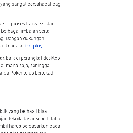
 yang sangat bersahabat bagi
 kali proses transaksi dan
 berbagai imbalan serta
ang. Dengan dukungan
idn play
ui kendala.
, baik di perangkat desktop
di mana saja, sehingga
ga Poker terus bertekad
tik yang berhasil bisa
i teknik dasar seperti tahu
mbil harus berdasarkan pada