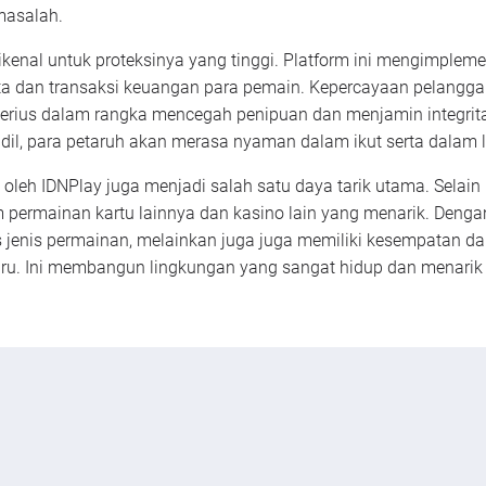
masalah.
ikenal untuk proteksinya yang tinggi. Platform ini mengimpleme
a dan transaksi keuangan para pemain. Kepercayaan pelanggan
erius dalam rangka mencegah penipuan dan menjamin integrit
il, para petaruh akan merasa nyaman dalam ikut serta dalam l
oleh IDNPlay juga menjadi salah satu daya tarik utama. Selain
permainan kartu lainnya dan kasino lain yang menarik. Dengan 
is jenis permainan, melainkan juga juga memiliki kesempatan
ru. Ini membangun lingkungan yang sangat hidup dan menarik