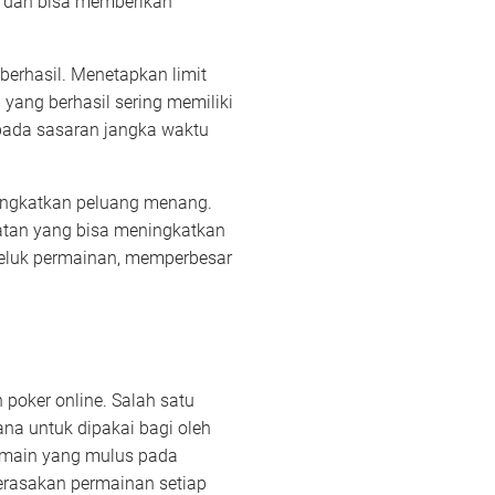
h dan bisa memberikan
 berhasil. Menetapkan limit
yang berhasil sering memiliki
 pada sasaran jangka waktu
eningkatkan peluang menang.
patan yang bisa meningkatkan
beluk permainan, memperbesar
poker online. Salah satu
na untuk dipakai bagi oleh
rmain yang mulus pada
erasakan permainan setiap