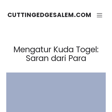
Skip
to
content
CUTTINGEDGESALEM.COM
Mengatur Kuda Togel:
Saran dari Para