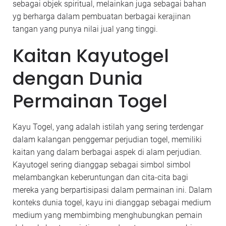
sebagai objek spiritual, melainkan juga sebagai bahan
yg berharga dalam pembuatan berbagai kerajinan
tangan yang punya nilai jual yang tinggi.
Kaitan Kayutogel
dengan Dunia
Permainan Togel
Kayu Togel, yang adalah istilah yang sering terdengar
dalam kalangan penggemar perjudian togel, memiliki
kaitan yang dalam berbagai aspek di alam perjudian.
Kayutogel sering dianggap sebagai simbol simbol
melambangkan keberuntungan dan cita-cita bagi
mereka yang berpartisipasi dalam permainan ini. Dalam
konteks dunia togel, kayu ini dianggap sebagai medium
medium yang membimbing menghubungkan pemain