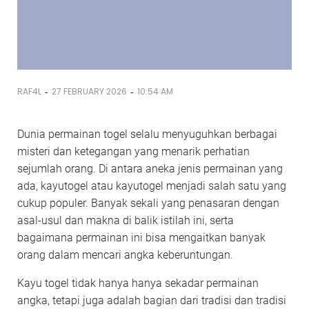
-
-
RAF4L
27 FEBRUARY 2026
10:54 AM
Dunia permainan togel selalu menyuguhkan berbagai
misteri dan ketegangan yang menarik perhatian
sejumlah orang. Di antara aneka jenis permainan yang
ada, kayutogel atau kayutogel menjadi salah satu yang
cukup populer. Banyak sekali yang penasaran dengan
asal-usul dan makna di balik istilah ini, serta
bagaimana permainan ini bisa mengaitkan banyak
orang dalam mencari angka keberuntungan.
Kayu togel tidak hanya hanya sekadar permainan
angka, tetapi juga adalah bagian dari tradisi dan tradisi