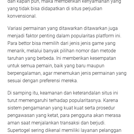
dan kapan pun, maka memberikan kenyamanan yang
yang tidak bisa didapatkan di situs perjudian
konvensional.
Variasi permainan yang ditawarkan ditawarkan juga
menjadi faktor penting dalam popularitas platform ini.
Para bettor bisa memilih dari jenis jenis game yang
menarik, melalui banyak pilihan nomor dan metode
taruhan yang berbeda. Ini memberikan kesempatan
untuk semua pemain, baik yang baru maupun
berpengalaman, agar menemukan jenis permainan yang
sesuai dengan preferensi mereka.
Di samping itu, keamanan dan keterandalan situs ini
turut memengaruhi terhadap popularitasnya. Karena
sistem pengamanan yang kuat kuat serta prosedur
pengawasan yang ketat, para pengguna akan merasa
aman saat menjalankan transaksi dan berjudi.
Supertogel sering dikenal memiliki layanan pelanggan