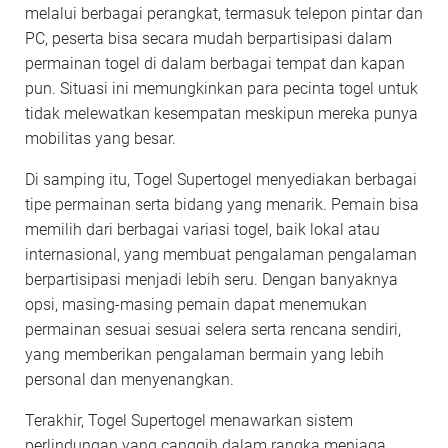
melalui berbagai perangkat, termasuk telepon pintar dan
PC, peserta bisa secara mudah berpartisipasi dalam
permainan togel di dalam berbagai tempat dan kapan
pun. Situasi ini memungkinkan para pecinta togel untuk
tidak melewatkan kesempatan meskipun mereka punya
mobilitas yang besar.
Di samping itu, Togel Supertogel menyediakan berbagai
tipe permainan serta bidang yang menarik. Pemain bisa
memilih dari berbagai variasi togel, baik lokal atau
internasional, yang membuat pengalaman pengalaman
berpartisipasi menjadi lebih seru. Dengan banyaknya
opsi, masing-masing pemain dapat menemukan
permainan sesuai sesuai selera serta rencana sendiri,
yang memberikan pengalaman bermain yang lebih
personal dan menyenangkan.
Terakhir, Togel Supertogel menawarkan sistem
perlindungan yang canggih dalam rangka menjaga