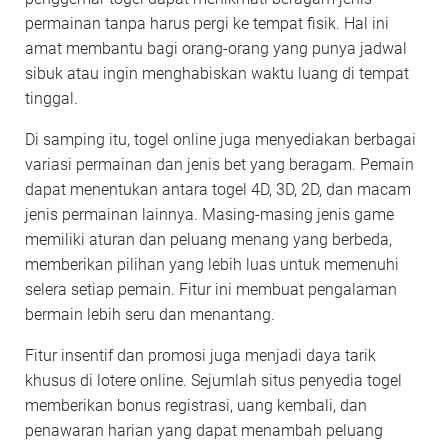
permainan tanpa harus pergi ke tempat fisik. Hal ini
amat membantu bagi orang-orang yang punya jadwal
sibuk atau ingin menghabiskan waktu luang di tempat
tinggal.
Di samping itu, togel online juga menyediakan berbagai
variasi permainan dan jenis bet yang beragam. Pemain
dapat menentukan antara togel 4D, 3D, 2D, dan macam
jenis permainan lainnya. Masing-masing jenis game
memiliki aturan dan peluang menang yang berbeda,
memberikan pilihan yang lebih luas untuk memenuhi
selera setiap pemain. Fitur ini membuat pengalaman
bermain lebih seru dan menantang.
Fitur insentif dan promosi juga menjadi daya tarik
khusus di lotere online. Sejumlah situs penyedia togel
memberikan bonus registrasi, uang kembali, dan
penawaran harian yang dapat menambah peluang