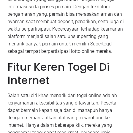
informasi serta proses pemain. Dengan teknologi
pengamanan yang, pemain bisa merasakan aman dan
nyaman saat membuat deposit, penarikan, serta juga di
waktu berpartisipasi. Kepercayaan terhadap keamanan
platform menjadi salah satu unsur penting yang
menarik banyak pemain untuk memilih Supertogel
sebagai tempat berpartisipasi lotto online mereka.
Fitur Keren Togel Di
Internet
Salah satu ciri khas menarik dari togel online adalah
kenyamanan aksesibilitas yang ditawarkan. Peserta
dapat bermain kapan saja dan di manapun hanya
dengan memanfaatkan alat yang tersambung ke
internet. Hanya dalam beberapa klik, mereka yang
penggemar togel dapat menikmati beragam jenis