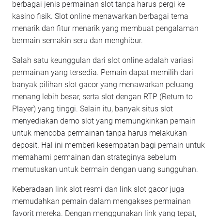
berbagai jenis permainan slot tanpa harus pergi ke
kasino fisik. Slot online menawarkan berbagai tema
menarik dan fitur menarik yang membuat pengalaman
bermain semakin seru dan menghibur.
Salah satu keunggulan dari slot online adalah variasi
permainan yang tersedia. Pemain dapat memilih dari
banyak pilihan slot gacor yang menawarkan peluang
menang lebih besar, serta slot dengan RTP (Return to
Player) yang tinggi. Selain itu, banyak situs slot
menyediakan demo slot yang memungkinkan pemain
untuk mencoba permainan tanpa harus melakukan
deposit. Hal ini memberi kesempatan bagi pemain untuk
memahami permainan dan strateginya sebelum
memutuskan untuk bermain dengan uang sungguhan.
Keberadaan link slot resmi dan link slot gacor juga
memudahkan pemain dalam mengakses permainan
favorit mereka. Dengan menggunakan link yang tepat,