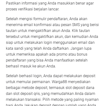
Pastikan informasi yang Anda masukkan benar agar
proses verifikasi berjalan lancar.
Setelah mengisi formulir pendaftaran, Anda akan
menerima email konfirmasi atau pesan SMS yang berisi
tautan untuk mengaktifkan akun Anda. Klik tautan
tersebut untuk mengaktifkan akun, dan kemudian Anda
siap untuk melakukan login menggunakan email dan
kata sandi yang telah Anda daftarkan. Jangan lupa
untuk memeriksa apakah ada promo atau bonus
pendaftaran yang bisa Anda manfaatkan setelah
berhasil masuk ke akun Anda.
Setelah berhasil login, Anda dapat melakukan deposit
untuk memulai permainan. Warga88 menyediakan
berbagai metode deposit, termasuk slot deposit dana
dan slot deposit qris, yang memudahkan Anda dalam
melakukan transaksi. Pilih metode yang paling nyaman
bagi Anda, lakukan deposit dengan jumlah yang Anda