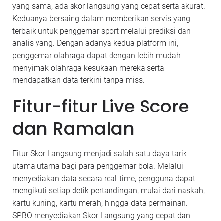
yang sama, ada skor langsung yang cepat serta akurat.
Keduanya bersaing dalam memberikan servis yang
terbaik untuk penggemar sport melalui prediksi dan
analis yang. Dengan adanya kedua platform ini,
penggemar olahraga dapat dengan lebih mudah
menyimak olahraga kesukaan mereka serta
mendapatkan data terkini tanpa miss.
Fitur-fitur Live Score
dan Ramalan
Fitur Skor Langsung menjadi salah satu daya tarik
utama utama bagi para penggemar bola. Melalui
menyediakan data secara real-time, pengguna dapat
mengikuti setiap detik pertandingan, mulai dari naskah,
kartu kuning, kartu merah, hingga data permainan.
SPBO menyediakan Skor Langsung yang cepat dan