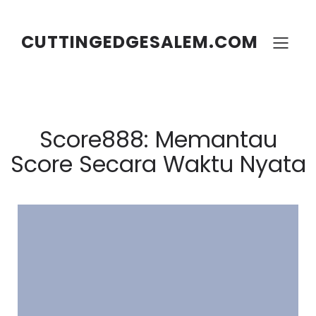
Skip
to
content
CUTTINGEDGESALEM.COM
Score888: Memantau
Score Secara Waktu Nyata