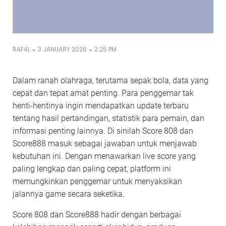
-
-
RAF4L
3 JANUARY 2026
2:25 PM
Dalam ranah olahraga, terutama sepak bola, data yang
cepat dan tepat amat penting. Para penggemar tak
henti-hentinya ingin mendapatkan update terbaru
tentang hasil pertandingan, statistik para pemain, dan
informasi penting lainnya. Di sinilah Score 808 dan
Score888 masuk sebagai jawaban untuk menjawab
kebutuhan ini. Dengan menawarkan live score yang
paling lengkap dan paling cepat, platform ini
memungkinkan penggemar untuk menyaksikan
jalannya game secara seketika.
Score 808 dan Score888 hadir dengan berbagai