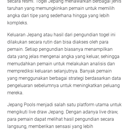
secara resmi. Togel Jepang menawarkan berbagai jenis
taruhan yang memungkinkan pemain untuk memilih
angka dari tipe yang sederhana hingga yang lebih
kompleks.
Keluaran Jepang atau hasil dari pengundian togel ini
dilakukan secara rutin dan bisa diakses oleh para
pemain. Setiap pengundian biasanya menampilkan
data yang jelas mengenai angka yang keluar, sehingga
memudahkan pemain untuk melakukan analisis dan
memprediksi keluaran selanjutnya. Banyak pemain
yang menggunakan berbagai strategi berdasarkan data
pengeluaran sebelumnya untuk meningkatkan peluang
mereka.
Jepang Pools menjadi salah satu platform utama untuk
mengikuti live draw Jepang. Dengan adanya live draw,
para pemain dapat melihat hasil pengundian secara
langsung, memberikan sensasi yang lebih