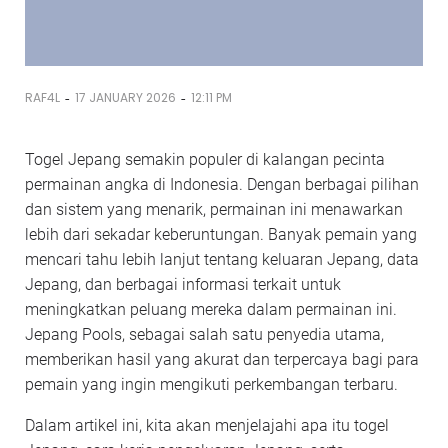
-
-
RAF4L
17 JANUARY 2026
12:11 PM
Togel Jepang semakin populer di kalangan pecinta
permainan angka di Indonesia. Dengan berbagai pilihan
dan sistem yang menarik, permainan ini menawarkan
lebih dari sekadar keberuntungan. Banyak pemain yang
mencari tahu lebih lanjut tentang keluaran Jepang, data
Jepang, dan berbagai informasi terkait untuk
meningkatkan peluang mereka dalam permainan ini.
Jepang Pools, sebagai salah satu penyedia utama,
memberikan hasil yang akurat dan terpercaya bagi para
pemain yang ingin mengikuti perkembangan terbaru.
Dalam artikel ini, kita akan menjelajahi apa itu togel