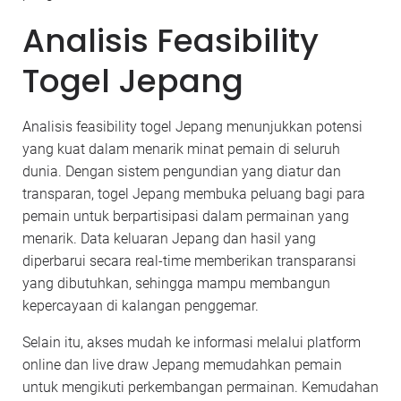
Analisis Feasibility
Togel Jepang
Analisis feasibility togel Jepang menunjukkan potensi
yang kuat dalam menarik minat pemain di seluruh
dunia. Dengan sistem pengundian yang diatur dan
transparan, togel Jepang membuka peluang bagi para
pemain untuk berpartisipasi dalam permainan yang
menarik. Data keluaran Jepang dan hasil yang
diperbarui secara real-time memberikan transparansi
yang dibutuhkan, sehingga mampu membangun
kepercayaan di kalangan penggemar.
Selain itu, akses mudah ke informasi melalui platform
online dan live draw Jepang memudahkan pemain
untuk mengikuti perkembangan permainan. Kemudahan