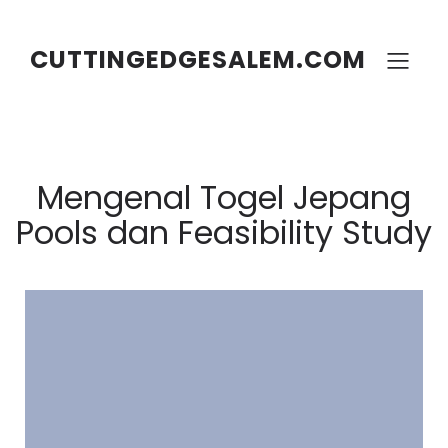
Skip
to
content
CUTTINGEDGESALEM.COM
Mengenal Togel Jepang
Pools dan Feasibility Study