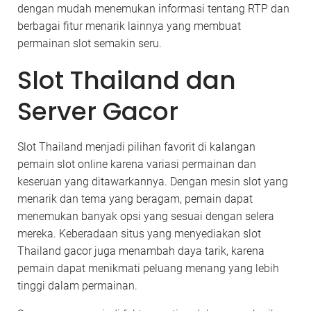
dengan mudah menemukan informasi tentang RTP dan
berbagai fitur menarik lainnya yang membuat
permainan slot semakin seru.
Slot Thailand dan
Server Gacor
Slot Thailand menjadi pilihan favorit di kalangan
pemain slot online karena variasi permainan dan
keseruan yang ditawarkannya. Dengan mesin slot yang
menarik dan tema yang beragam, pemain dapat
menemukan banyak opsi yang sesuai dengan selera
mereka. Keberadaan situs yang menyediakan slot
Thailand gacor juga menambah daya tarik, karena
pemain dapat menikmati peluang menang yang lebih
tinggi dalam permainan.