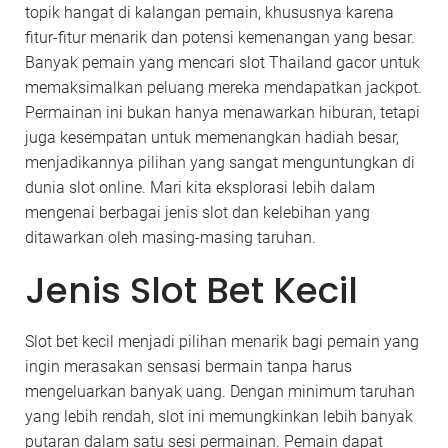
topik hangat di kalangan pemain, khususnya karena
fitur-fitur menarik dan potensi kemenangan yang besar.
Banyak pemain yang mencari slot Thailand gacor untuk
memaksimalkan peluang mereka mendapatkan jackpot.
Permainan ini bukan hanya menawarkan hiburan, tetapi
juga kesempatan untuk memenangkan hadiah besar,
menjadikannya pilihan yang sangat menguntungkan di
dunia slot online. Mari kita eksplorasi lebih dalam
mengenai berbagai jenis slot dan kelebihan yang
ditawarkan oleh masing-masing taruhan.
Jenis Slot Bet Kecil
Slot bet kecil menjadi pilihan menarik bagi pemain yang
ingin merasakan sensasi bermain tanpa harus
mengeluarkan banyak uang. Dengan minimum taruhan
yang lebih rendah, slot ini memungkinkan lebih banyak
putaran dalam satu sesi permainan. Pemain dapat