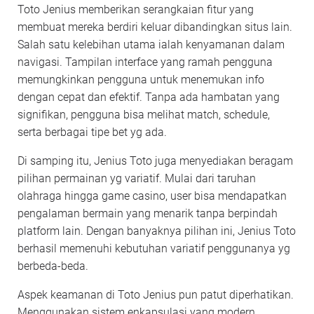
Toto Jenius memberikan serangkaian fitur yang
membuat mereka berdiri keluar dibandingkan situs lain.
Salah satu kelebihan utama ialah kenyamanan dalam
navigasi. Tampilan interface yang ramah pengguna
memungkinkan pengguna untuk menemukan info
dengan cepat dan efektif. Tanpa ada hambatan yang
signifikan, pengguna bisa melihat match, schedule,
serta berbagai tipe bet yg ada.
Di samping itu, Jenius Toto juga menyediakan beragam
pilihan permainan yg variatif. Mulai dari taruhan
olahraga hingga game casino, user bisa mendapatkan
pengalaman bermain yang menarik tanpa berpindah
platform lain. Dengan banyaknya pilihan ini, Jenius Toto
berhasil memenuhi kebutuhan variatif penggunanya yg
berbeda-beda.
Aspek keamanan di Toto Jenius pun patut diperhatikan.
Menggunakan sistem enkapsulasi yang modern,