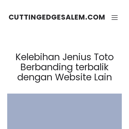
Skip
to
content
CUTTINGEDGESALEM.COM
Kelebihan Jenius Toto
Berbanding terbalik
dengan Website Lain