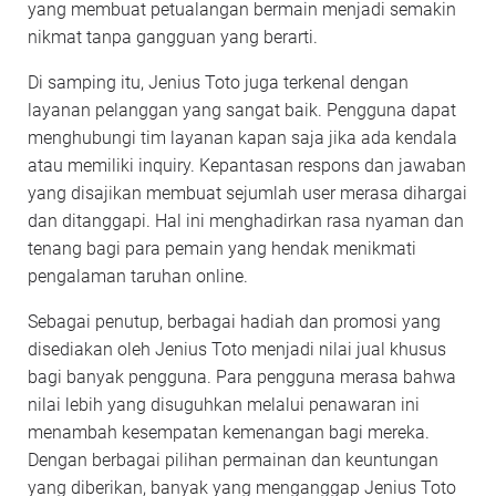
yang membuat petualangan bermain menjadi semakin
nikmat tanpa gangguan yang berarti.
Di samping itu, Jenius Toto juga terkenal dengan
layanan pelanggan yang sangat baik. Pengguna dapat
menghubungi tim layanan kapan saja jika ada kendala
atau memiliki inquiry. Kepantasan respons dan jawaban
yang disajikan membuat sejumlah user merasa dihargai
dan ditanggapi. Hal ini menghadirkan rasa nyaman dan
tenang bagi para pemain yang hendak menikmati
pengalaman taruhan online.
Sebagai penutup, berbagai hadiah dan promosi yang
disediakan oleh Jenius Toto menjadi nilai jual khusus
bagi banyak pengguna. Para pengguna merasa bahwa
nilai lebih yang disuguhkan melalui penawaran ini
menambah kesempatan kemenangan bagi mereka.
Dengan berbagai pilihan permainan dan keuntungan
yang diberikan, banyak yang menganggap Jenius Toto