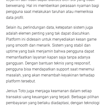
berwenang. Hal ini memberikan perasaan nyaman bagi
pengguna saat melakukan taruhan atau memeriksa
data profil.
Selain itu, perlindungan data, ketepatan sistem juga
adalah elemen penting yang tak dapat diacuhkan.
Platform ini didesain untuk menyediakan kesan game
yang smooth dan menarik. Sistem yang stabil dan
uptime yang baik menjamin bahwa pengguna dapat
memanfaatkan layanan kapan saja tanpa adanya
gangguan. Dengan bantuan teknis yang responsif,
pengguna bisa mendapatkan support saat menemui
masalah, yang akan menambah keyakinan terhadap
platform tersebut.
Jenius Toto juga menjaga keamanan dalam setiap
transaksi uang keuangan yang terjadi. Berbagai pilihan
pembayaran yang berlaku diadaptasi, dengan teknologi