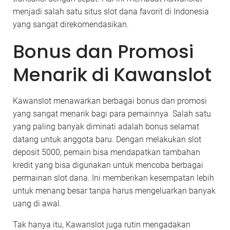
menjadi salah satu situs slot dana favorit di Indonesia
yang sangat direkomendasikan.
Bonus dan Promosi
Menarik di Kawanslot
Kawanslot menawarkan berbagai bonus dan promosi
yang sangat menarik bagi para pemainnya. Salah satu
yang paling banyak diminati adalah bonus selamat
datang untuk anggota baru. Dengan melakukan slot
deposit 5000, pemain bisa mendapatkan tambahan
kredit yang bisa digunakan untuk mencoba berbagai
permainan slot dana. Ini memberikan kesempatan lebih
untuk menang besar tanpa harus mengeluarkan banyak
uang di awal.
Tak hanya itu, Kawanslot juga rutin mengadakan