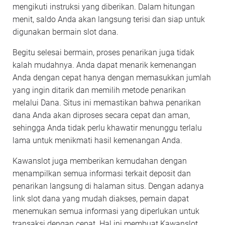
mengikuti instruksi yang diberikan. Dalam hitungan
menit, saldo Anda akan langsung terisi dan siap untuk
digunakan bermain slot dana.
Begitu selesai bermain, proses penarikan juga tidak
kalah mudahnya. Anda dapat menarik kemenangan
Anda dengan cepat hanya dengan memasukkan jumlah
yang ingin ditarik dan memilih metode penarikan
melalui Dana. Situs ini memastikan bahwa penarikan
dana Anda akan diproses secara cepat dan aman,
sehingga Anda tidak perlu khawatir menunggu terlalu
lama untuk menikmati hasil kemenangan Anda.
Kawanslot juga memberikan kemudahan dengan
menampilkan semua informasi terkait deposit dan
penarikan langsung di halaman situs. Dengan adanya
link slot dana yang mudah diakses, pemain dapat
menemukan semua informasi yang diperlukan untuk
transaksi dengan cepat. Hal ini membuat Kawanslot