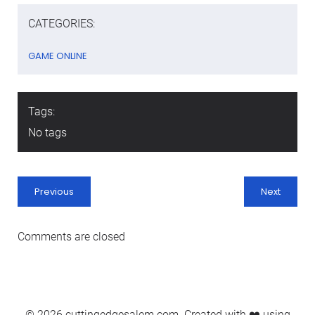
CATEGORIES:
GAME ONLINE
Tags:
No tags
Previous
Next
Comments are closed
© 2026 cuttingedgesalem.com. Created with ❤️ using