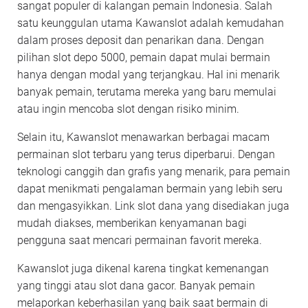
sangat populer di kalangan pemain Indonesia. Salah
satu keunggulan utama Kawanslot adalah kemudahan
dalam proses deposit dan penarikan dana. Dengan
pilihan slot depo 5000, pemain dapat mulai bermain
hanya dengan modal yang terjangkau. Hal ini menarik
banyak pemain, terutama mereka yang baru memulai
atau ingin mencoba slot dengan risiko minim.
Selain itu, Kawanslot menawarkan berbagai macam
permainan slot terbaru yang terus diperbarui. Dengan
teknologi canggih dan grafis yang menarik, para pemain
dapat menikmati pengalaman bermain yang lebih seru
dan mengasyikkan. Link slot dana yang disediakan juga
mudah diakses, memberikan kenyamanan bagi
pengguna saat mencari permainan favorit mereka.
Kawanslot juga dikenal karena tingkat kemenangan
yang tinggi atau slot dana gacor. Banyak pemain
melaporkan keberhasilan yang baik saat bermain di