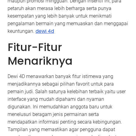
maupun promosi mingguan. Dengan insentif ini, para
petaruh akan merasa lebih berharga serta punya
kesempatan yang lebih banyak untuk menikmati
pengalaman bermain yang memuaskan dan menggapai
dewi 4d
keuntungan.
Fitur-Fitur
Menariknya
Dewi 4D menawarkan banyak fitur istimewa yang
menjadikannya sebagai pilihan favorit untuk para
pemain judi. Salah satunya kelebihan terbaik yaitu user
interface yang mudah dipahami dan nyaman
digunakan. Ini memudahkan anggota baru untuk
menelusuri beragam jenis permainan serta
mendapatkan informasi penting secara kebingungan.
Tampilan yang memastikan agar pengguna dapat