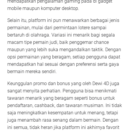
mendapatkan pengalaman gaming pada di gadget
mobile maupun komputer desktop.
Selain itu, platform ini pun menawarkan berbagai jenis
permainan, mulai dari permintaan lotere sampai
bertaruh di olahraga. Variasi ini menarik bagi segala
macam tipe pemain judi, baik penggemar chance
maupun yang lebih suka mengandalkan taktik. Dengan
opsi permainan yang beragam, setiap pengguna dapat
mendapatkan hal sesuai dengan preferensi serta gaya
bermain mereka sendiri.
Keunggulan promo dan bonus yang oleh Dewi 4D juga
sangat menyita perhatian. Pengguna bisa menikmati
tawaran menarik yang beragam seperti bonus untuk
pendaftaran, cashback, dan tawaran musiman. Ini tidak
saja meningkatkan kesempatan untuk menang, tetapi
juga menambah rasa senang dalam bermain. Dengan
ini semua, tidak heran jika platform ini akhirnya favorit