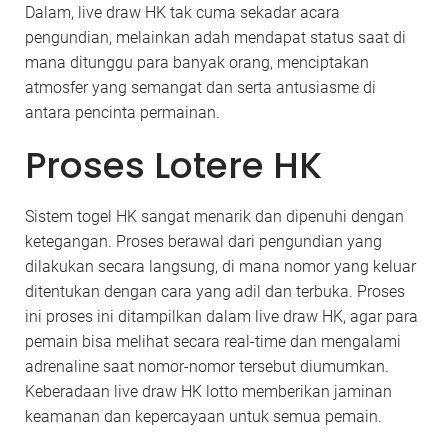
Dalam, live draw HK tak cuma sekadar acara
pengundian, melainkan adah mendapat status saat di
mana ditunggu para banyak orang, menciptakan
atmosfer yang semangat dan serta antusiasme di
antara pencinta permainan.
Proses Lotere HK
Sistem togel HK sangat menarik dan dipenuhi dengan
ketegangan. Proses berawal dari pengundian yang
dilakukan secara langsung, di mana nomor yang keluar
ditentukan dengan cara yang adil dan terbuka. Proses
ini proses ini ditampilkan dalam live draw HK, agar para
pemain bisa melihat secara real-time dan mengalami
adrenaline saat nomor-nomor tersebut diumumkan.
Keberadaan live draw HK lotto memberikan jaminan
keamanan dan kepercayaan untuk semua pemain.