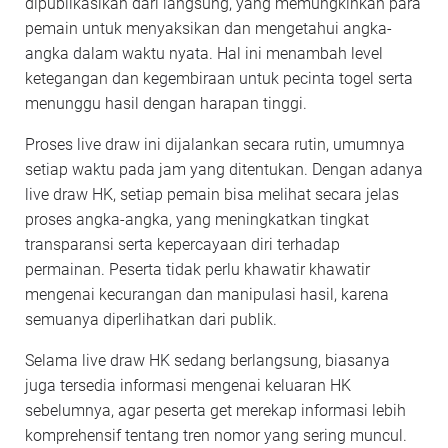
dipublikasikan dari langsung, yang memungkinkan para
pemain untuk menyaksikan dan mengetahui angka-
angka dalam waktu nyata. Hal ini menambah level
ketegangan dan kegembiraan untuk pecinta togel serta
menunggu hasil dengan harapan tinggi.
Proses live draw ini dijalankan secara rutin, umumnya
setiap waktu pada jam yang ditentukan. Dengan adanya
live draw HK, setiap pemain bisa melihat secara jelas
proses angka-angka, yang meningkatkan tingkat
transparansi serta kepercayaan diri terhadap
permainan. Peserta tidak perlu khawatir khawatir
mengenai kecurangan dan manipulasi hasil, karena
semuanya diperlihatkan dari publik.
Selama live draw HK sedang berlangsung, biasanya
juga tersedia informasi mengenai keluaran HK
sebelumnya, agar peserta get merekap informasi lebih
komprehensif tentang tren nomor yang sering muncul.