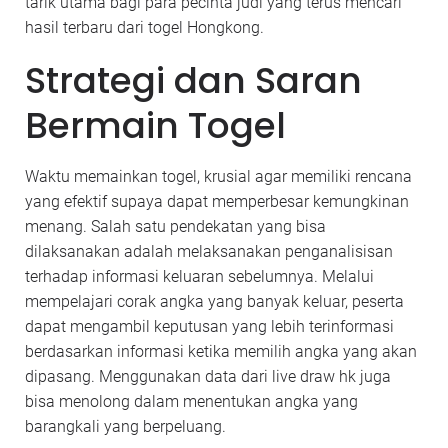
tarik utama bagi para pecinta judi yang terus mencari
hasil terbaru dari togel Hongkong.
Strategi dan Saran
Bermain Togel
Waktu memainkan togel, krusial agar memiliki rencana
yang efektif supaya dapat memperbesar kemungkinan
menang. Salah satu pendekatan yang bisa
dilaksanakan adalah melaksanakan penganalisisan
terhadap informasi keluaran sebelumnya. Melalui
mempelajari corak angka yang banyak keluar, peserta
dapat mengambil keputusan yang lebih terinformasi
berdasarkan informasi ketika memilih angka yang akan
dipasang. Menggunakan data dari live draw hk juga
bisa menolong dalam menentukan angka yang
barangkali yang berpeluang.