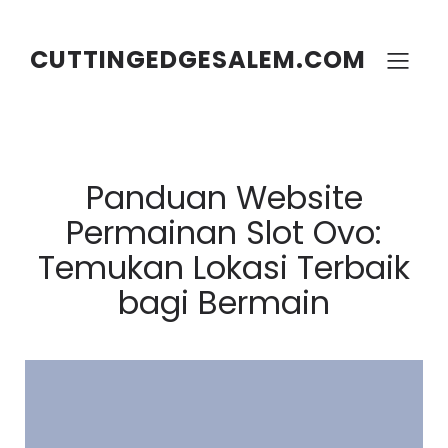
Skip
to
content
CUTTINGEDGESALEM.COM
Panduan Website
Permainan Slot Ovo:
Temukan Lokasi Terbaik
bagi Bermain