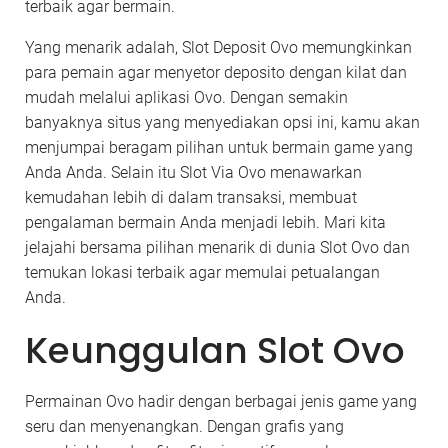
terbaik agar bermain.
Yang menarik adalah, Slot Deposit Ovo memungkinkan
para pemain agar menyetor deposito dengan kilat dan
mudah melalui aplikasi Ovo. Dengan semakin
banyaknya situs yang menyediakan opsi ini, kamu akan
menjumpai beragam pilihan untuk bermain game yang
Anda Anda. Selain itu Slot Via Ovo menawarkan
kemudahan lebih di dalam transaksi, membuat
pengalaman bermain Anda menjadi lebih. Mari kita
jelajahi bersama pilihan menarik di dunia Slot Ovo dan
temukan lokasi terbaik agar memulai petualangan
Anda.
Keunggulan Slot Ovo
Permainan Ovo hadir dengan berbagai jenis game yang
seru dan menyenangkan. Dengan grafis yang