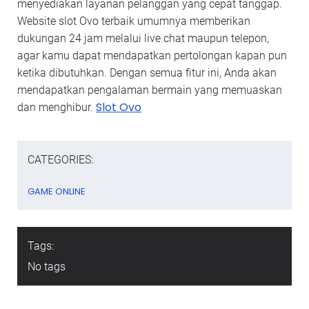
menyediakan layanan pelanggan yang cepat tanggap.
Website slot Ovo terbaik umumnya memberikan
dukungan 24 jam melalui live chat maupun telepon,
agar kamu dapat mendapatkan pertolongan kapan pun
ketika dibutuhkan. Dengan semua fitur ini, Anda akan
mendapatkan pengalaman bermain yang memuaskan
Slot Ovo
dan menghibur.
CATEGORIES:
GAME ONLINE
Tags:
No tags