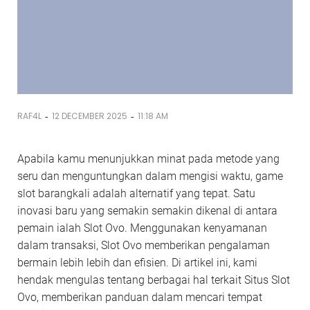
-
-
RAF4L
12 DECEMBER 2025
11:18 AM
Apabila kamu menunjukkan minat pada metode yang
seru dan menguntungkan dalam mengisi waktu, game
slot barangkali adalah alternatif yang tepat. Satu
inovasi baru yang semakin semakin dikenal di antara
pemain ialah Slot Ovo. Menggunakan kenyamanan
dalam transaksi, Slot Ovo memberikan pengalaman
bermain lebih lebih dan efisien. Di artikel ini, kami
hendak mengulas tentang berbagai hal terkait Situs Slot
Ovo, memberikan panduan dalam mencari tempat