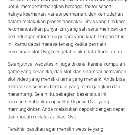
untuk mempertimbangkan berbagai faktor seperti
halnya keamanan, variasi permainan, dan kemudahan
dalam melakukan proses transaksi. Situs yang tim kami
rekomendasikan punya izin yang sah serta memberikan
perlindungan informasi pribadi yang kuat. Dengan fitur
ini, kamu dapat merasa tenang ketika bermain
permainan slot Ovo, mengetahui jika data Anda aman.
Selanjutnya, websites ini juga dikenal karena kumpulan
game yang beraneka, dari slot klasik sampai permainan
slot video yang memiliki tema yang menarik. Anda bisa
merasakan sensasi bermain yang menegangkan dan
menantang. Selain itu, sebagian besar situs ini
mempersembahkan opsi Slot Deposit Ovo, yang
memungkinkan Anda melakukan deposit dengan cepat
dan mudah melalui aplikasi Ovo.
Terakhir, pastikan agar memilih website yang