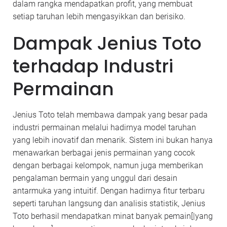
dalam rangka mendapatkan profit, yang membuat
setiap taruhan lebih mengasyikkan dan berisiko.
Dampak Jenius Toto
terhadap Industri
Permainan
Jenius Toto telah membawa dampak yang besar pada
industri permainan melalui hadirnya model taruhan
yang lebih inovatif dan menarik. Sistem ini bukan hanya
menawarkan berbagai jenis permainan yang cocok
dengan berbagai kelompok, namun juga memberikan
pengalaman bermain yang unggul dari desain
antarmuka yang intuitif. Dengan hadirnya fitur terbaru
seperti taruhan langsung dan analisis statistik, Jenius
Toto berhasil mendapatkan minat banyak pemain[|yang