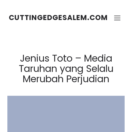
Skip
to
content
CUTTINGEDGESALEM.COM
Jenius Toto – Media
Taruhan yang Selalu
Merubah Perjudian