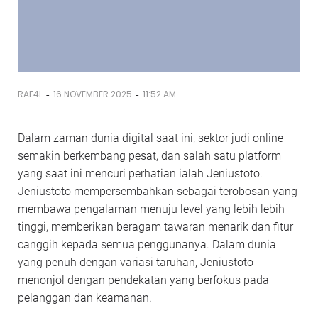
-
-
RAF4L
16 NOVEMBER 2025
11:52 AM
Dalam zaman dunia digital saat ini, sektor judi online
semakin berkembang pesat, dan salah satu platform
yang saat ini mencuri perhatian ialah Jeniustoto.
Jeniustoto mempersembahkan sebagai terobosan yang
membawa pengalaman menuju level yang lebih lebih
tinggi, memberikan beragam tawaran menarik dan fitur
canggih kepada semua penggunanya. Dalam dunia
yang penuh dengan variasi taruhan, Jeniustoto
menonjol dengan pendekatan yang berfokus pada
pelanggan dan keamanan.