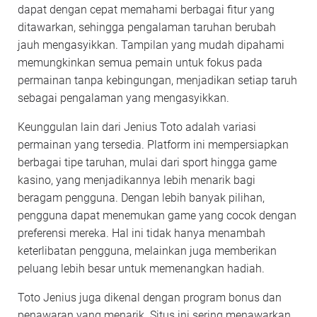
dapat dengan cepat memahami berbagai fitur yang
ditawarkan, sehingga pengalaman taruhan berubah
jauh mengasyikkan. Tampilan yang mudah dipahami
memungkinkan semua pemain untuk fokus pada
permainan tanpa kebingungan, menjadikan setiap taruh
sebagai pengalaman yang mengasyikkan.
Keunggulan lain dari Jenius Toto adalah variasi
permainan yang tersedia. Platform ini mempersiapkan
berbagai tipe taruhan, mulai dari sport hingga game
kasino, yang menjadikannya lebih menarik bagi
beragam pengguna. Dengan lebih banyak pilihan,
pengguna dapat menemukan game yang cocok dengan
preferensi mereka. Hal ini tidak hanya menambah
keterlibatan pengguna, melainkan juga memberikan
peluang lebih besar untuk memenangkan hadiah.
Toto Jenius juga dikenal dengan program bonus dan
penawaran yang menarik. Situs ini sering menawarkan