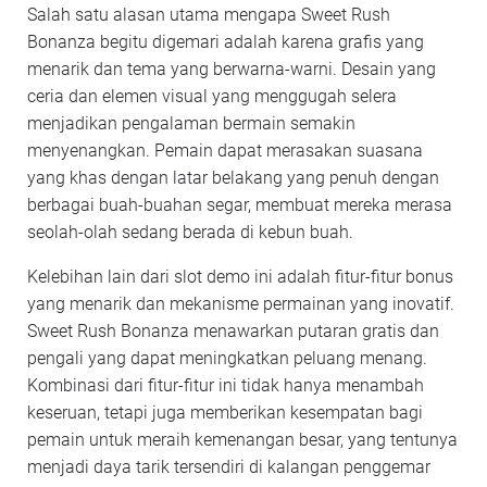
Salah satu alasan utama mengapa Sweet Rush
Bonanza begitu digemari adalah karena grafis yang
menarik dan tema yang berwarna-warni. Desain yang
ceria dan elemen visual yang menggugah selera
menjadikan pengalaman bermain semakin
menyenangkan. Pemain dapat merasakan suasana
yang khas dengan latar belakang yang penuh dengan
berbagai buah-buahan segar, membuat mereka merasa
seolah-olah sedang berada di kebun buah.
Kelebihan lain dari slot demo ini adalah fitur-fitur bonus
yang menarik dan mekanisme permainan yang inovatif.
Sweet Rush Bonanza menawarkan putaran gratis dan
pengali yang dapat meningkatkan peluang menang.
Kombinasi dari fitur-fitur ini tidak hanya menambah
keseruan, tetapi juga memberikan kesempatan bagi
pemain untuk meraih kemenangan besar, yang tentunya
menjadi daya tarik tersendiri di kalangan penggemar