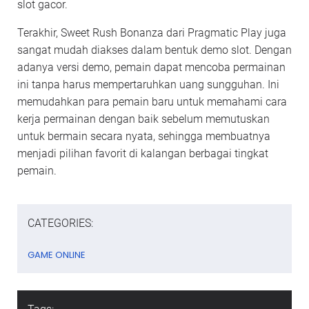
slot gacor.
Terakhir, Sweet Rush Bonanza dari Pragmatic Play juga
sangat mudah diakses dalam bentuk demo slot. Dengan
adanya versi demo, pemain dapat mencoba permainan
ini tanpa harus mempertaruhkan uang sungguhan. Ini
memudahkan para pemain baru untuk memahami cara
kerja permainan dengan baik sebelum memutuskan
untuk bermain secara nyata, sehingga membuatnya
menjadi pilihan favorit di kalangan berbagai tingkat
pemain.
CATEGORIES:
GAME ONLINE