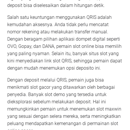
deposit bisa diselesaikan dalam hitungan detik.
Salah satu keuntungan menggunakan QRIS adalah
kemudahan aksesnya. Anda tidak perlu mencatat
nomor rekening atau melakukan transfer manual.
Dengan beragam pilihan aplikasi dompet digital seperti
OVO, Gopay, dan DANA, pemain slot online bisa memilih
yang paling nyaman. Selain itu, banyak situs slot yang
kini menyediakan link slot QRIS, sehingga pemain dapat
dengan mudah menemukan opsi deposito ini.
Dengan deposit melalui QRIS, pemain juga bisa
menikmati slot gacor yang ditawarkan oleh berbagai
penyedia. Banyak slot demo yang tersedia untuk
dieksplorasi sebelum melakukan deposit. Hal ini
memungkinkan pemain untuk menemukan slot maxwin
yang sesuai dengan selera mereka, serta meningkatkan
peluang mendapatkan kemenangan di permainan slot