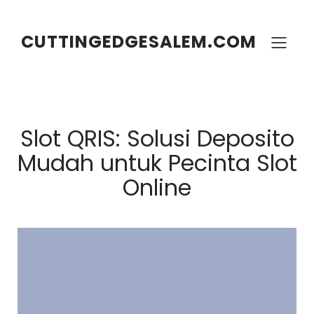
Skip
to
content
CUTTINGEDGESALEM.COM
Slot QRIS: Solusi Deposito
Mudah untuk Pecinta Slot
Online